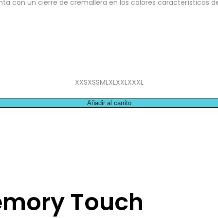
enta con un cierre de cremallera en los colores característicos d
XXS
XS
S
M
L
XL
XXL
XXXL
Añadir al carrito
emory Touch