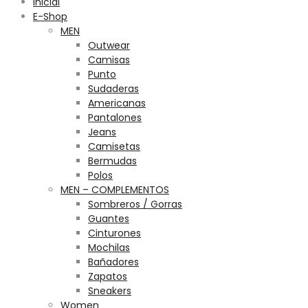
Inicial
E-Shop
MEN
Outwear
Camisas
Punto
Sudaderas
Americanas
Pantalones
Jeans
Camisetas
Bermudas
Polos
MEN – COMPLEMENTOS
Sombreros / Gorras
Guantes
Cinturones
Mochilas
Bañadores
Zapatos
Sneakers
Women