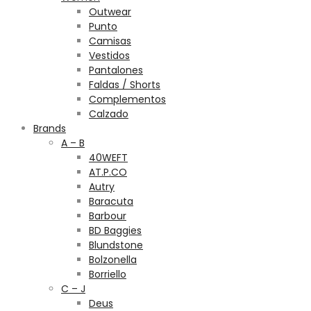
Outwear
Punto
Camisas
Vestidos
Pantalones
Faldas / Shorts
Complementos
Calzado
Brands
A – B
40WEFT
AT.P.CO
Autry
Baracuta
Barbour
BD Baggies
Blundstone
Bolzonella
Borriello
C – J
Deus