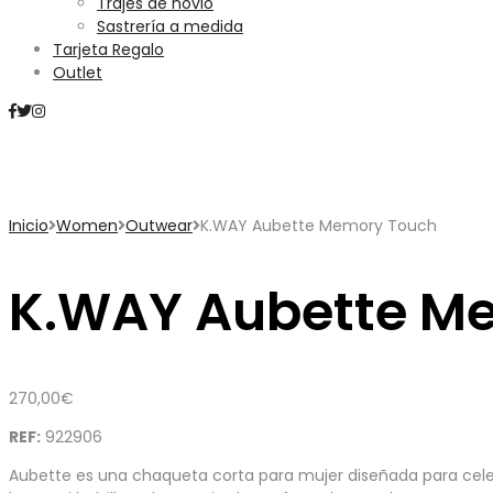
Trajes de novio
Sastrería a medida
Tarjeta Regalo
Outlet
Mini Carrito
Inicio
Women
Outwear
K.WAY Aubette Memory Touch
K.WAY Aubette M
270,00
€
REF:
922906
Aubette es una chaqueta corta para mujer diseñada para celebr