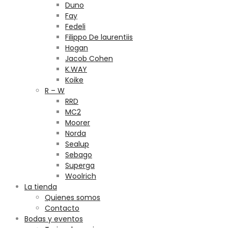
Duno
Fay
Fedeli
Filippo De laurentiis
Hogan
Jacob Cohen
K.WAY
Koike
R – W
RRD
MC2
Moorer
Norda
Sealup
Sebago
Superga
Woolrich
La tienda
Quienes somos
Contacto
Bodas y eventos