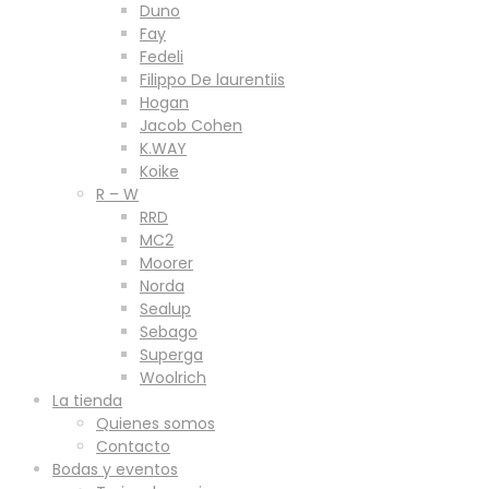
Duno
Fay
Fedeli
Filippo De laurentiis
Hogan
Jacob Cohen
K.WAY
Koike
R – W
RRD
MC2
Moorer
Norda
Sealup
Sebago
Superga
Woolrich
La tienda
Quienes somos
Contacto
Bodas y eventos