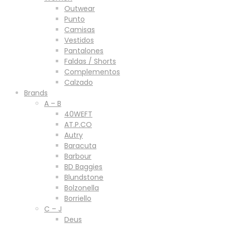
Outwear
Punto
Camisas
Vestidos
Pantalones
Faldas / Shorts
Complementos
Calzado
Brands
A – B
40WEFT
AT.P.CO
Autry
Baracuta
Barbour
BD Baggies
Blundstone
Bolzonella
Borriello
C – J
Deus