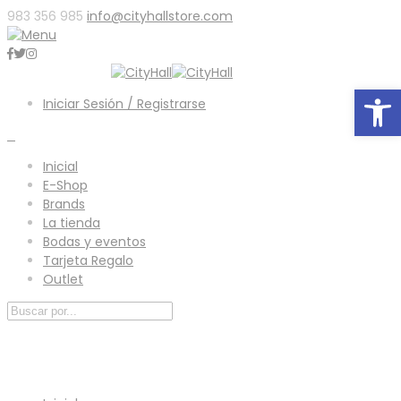
983 356 985
info@cityhallstore.com
Abrir
Iniciar Sesión / Registrarse
0
Inicial
E-Shop
Brands
La tienda
Bodas y eventos
Tarjeta Regalo
Outlet
Menú