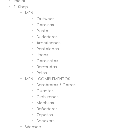
Inicial
E-Shop
MEN
Outwear
Camisas
Punto
Sudaderas
Americanas
Pantalones
Jeans
Camisetas
Bermudas
Polos
MEN – COMPLEMENTOS
Sombreros / Gorras
Guantes
Cinturones
Mochilas
Bañadores
Zapatos
Sneakers
Women