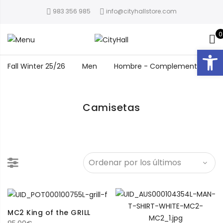
983 356 985
info@cityhallstore.com
0
Abrir
Fall Winter 25/26
Men
Hombre - Complementos
Camisetas
MC2 King of the GRILL