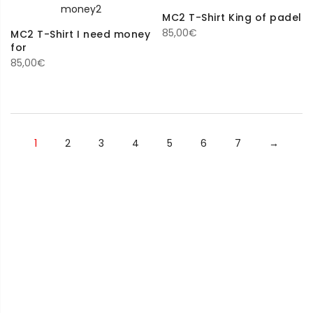
MC2 T-Shirt King of padel
85,00
€
MC2 T-Shirt I need money
for
85,00
€
1
2
3
4
5
6
7
→