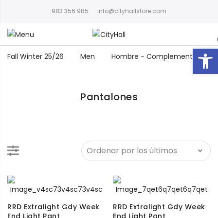
983 356 985
info@cityhallstore.com
Abrir
Fall Winter 25/26
Men
Hombre - Complementos
Pantalones
RRD Extralight Gdy Week
RRD Extralight Gdy Week
End Light Pant
End Light Pant