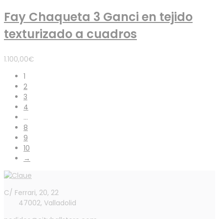
Fay Chaqueta 3 Ganci en tejido
texturizado a cuadros
1.100,00
€
1
2
3
4
…
8
9
10
→
C/ Ferrari, 20, 22
47002, Valladolid