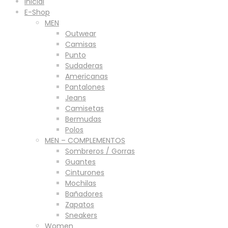
Inicial
E-Shop
MEN
Outwear
Camisas
Punto
Sudaderas
Americanas
Pantalones
Jeans
Camisetas
Bermudas
Polos
MEN – COMPLEMENTOS
Sombreros / Gorras
Guantes
Cinturones
Mochilas
Bañadores
Zapatos
Sneakers
Women