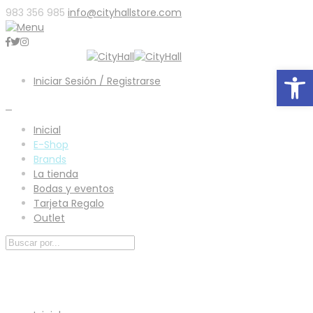
983 356 985
info@cityhallstore.com
Abrir
Iniciar Sesión / Registrarse
0
Inicial
E-Shop
Brands
La tienda
Bodas y eventos
Tarjeta Regalo
Outlet
Menú