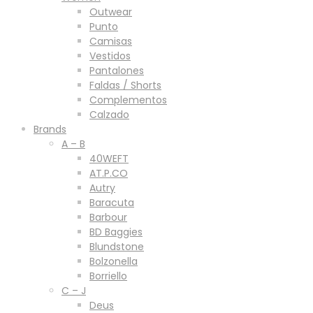
Outwear
Punto
Camisas
Vestidos
Pantalones
Faldas / Shorts
Complementos
Calzado
Brands
A – B
40WEFT
AT.P.CO
Autry
Baracuta
Barbour
BD Baggies
Blundstone
Bolzonella
Borriello
C – J
Deus