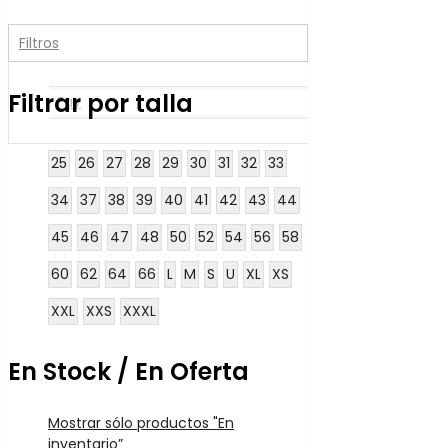
Filtros
Filtrar por talla
Fay
25
26
27
28
29
30
31
32
33
34
37
38
39
40
41
42
43
44
45
46
47
48
50
52
54
56
58
60
62
64
66
L
M
S
U
XL
XS
XXL
XXS
XXXL
En Stock / En Oferta
Mostrar sólo productos "En
inventario”