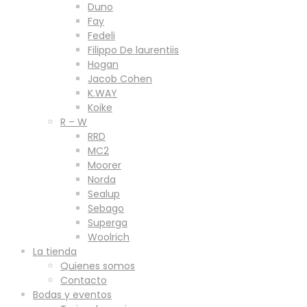
Duno
Fay
Fedeli
Filippo De laurentiis
Hogan
Jacob Cohen
K.WAY
Koike
R – W
RRD
MC2
Moorer
Norda
Sealup
Sebago
Superga
Woolrich
La tienda
Quienes somos
Contacto
Bodas y eventos