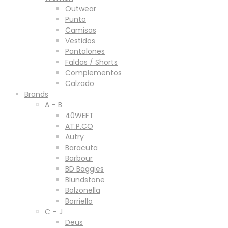
Outwear
Punto
Camisas
Vestidos
Pantalones
Faldas / Shorts
Complementos
Calzado
Brands
A – B
40WEFT
AT.P.CO
Autry
Baracuta
Barbour
BD Baggies
Blundstone
Bolzonella
Borriello
C – J
Deus