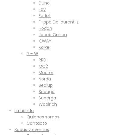
Duno
Fay
Fedeli
Filippo De laurentiis
Hogan
Jacob Cohen
K.WAY
Koike
R – W
RRD
MC2
Moorer
Norda
Sealup
Sebago
Superga
Woolrich
La tienda
Quienes somos
Contacto
Bodas y eventos