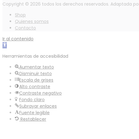
Copyright © 2026 todos los derechos reservados. Adaptada p
Shop
Quienes somos
Contacto
Ir al contenido
Abrir
barra
Herramientas de accesibilidad
de
herramientas
Aumentar texto
Disminuir texto
Escala de grises
Alto contraste
Contraste negativo
Fondo claro
Subrayar enlaces
Fuente legible
Restablecer