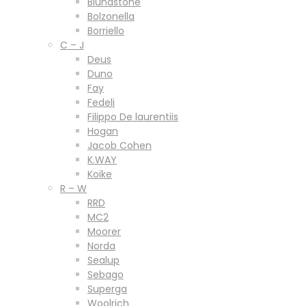
Blundstone
Bolzonella
Borriello
C – J
Deus
Duno
Fay
Fedeli
Filippo De laurentiis
Hogan
Jacob Cohen
K.WAY
Koike
R – W
RRD
MC2
Moorer
Norda
Sealup
Sebago
Superga
Woolrich