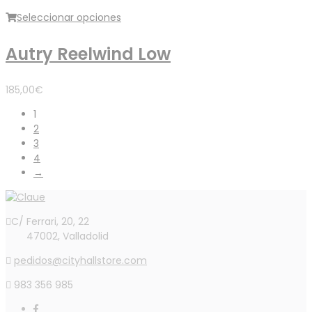
Seleccionar opciones
Autry Reelwind Low
185,00
€
1
2
3
4
→
C/ Ferrari, 20, 22
47002, Valladolid
pedidos@cityhallstore.com
983 356 985