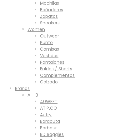
Mochilas
Bañadores
Zapatos
Sneakers
Women
Outwear
Punto
Camisas
Vestidos
Pantalones
Faldas / Shorts
Complementos
Calzado
Brands
A – B
40WEFT
AT.P.CO
Autry
Baracuta
Barbour
BD Baggies