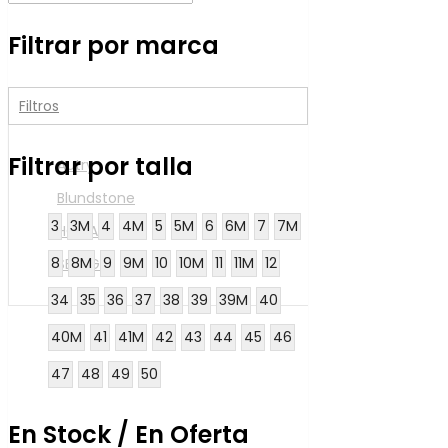
Filtrar por marca
Filtros
Filtrar por talla
Autry
Blundstone
3
3M
4
4M
5
5M
6
6M
7
7M
HOGAN
8
8M
9
9M
10
10M
11
11M
12
SEBAGO
34
35
36
37
38
39
39M
40
40M
41
41M
42
43
44
45
46
47
48
49
50
En Stock / En Oferta