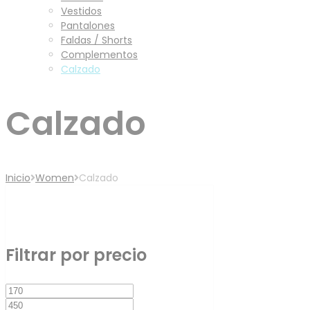
Vestidos
Pantalones
Faldas / Shorts
Complementos
Calzado
Calzado
Inicio
Women
Calzado
Filtro
Filtrar por precio
Precio
Precio
mínimo
máximo