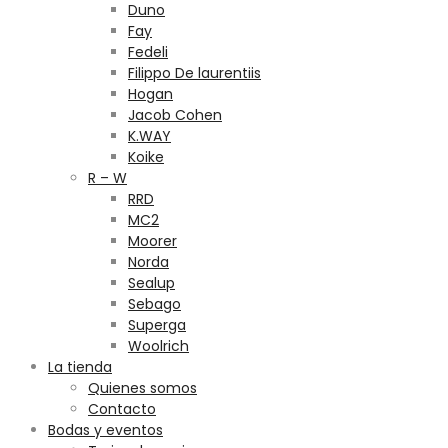
Duno
Fay
Fedeli
Filippo De laurentiis
Hogan
Jacob Cohen
K.WAY
Koike
R – W
RRD
MC2
Moorer
Norda
Sealup
Sebago
Superga
Woolrich
La tienda
Quienes somos
Contacto
Bodas y eventos