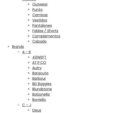
Outwear
Punto
Camisas
Vestidos
Pantalones
Faldas / Shorts
Complementos
Calzado
Brands
A – B
40WEFT
AT.P.CO
Autry
Baracuta
Barbour
BD Baggies
Blundstone
Bolzonella
Borriello
C – J
Deus