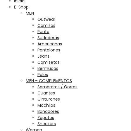
Inicial
E-Shop
MEN
Outwear
Camisas
Punto
Sudaderas
Americanas
Pantalones
Jeans
Camisetas
Bermudas
Polos
MEN – COMPLEMENTOS
Sombreros / Gorras
Guantes
Cinturones
Mochilas
Bañadores
Zapatos
Sneakers
Women