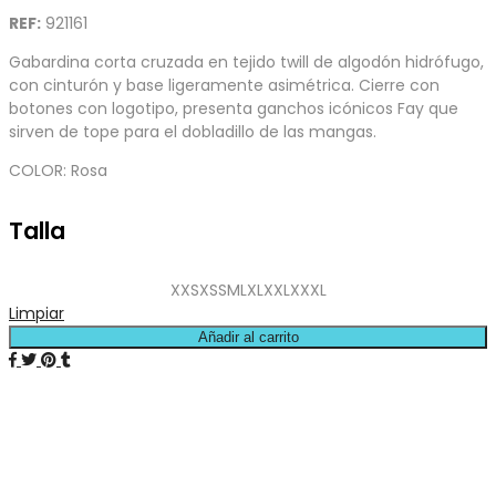
REF:
921161
Gabardina corta cruzada en tejido twill de algodón hidrófugo,
con cinturón y base ligeramente asimétrica. Cierre con
botones con logotipo, presenta ganchos icónicos Fay que
sirven de tope para el dobladillo de las mangas.
COLOR: Rosa
Talla
XXS
XS
S
M
L
XL
XXL
XXXL
Limpiar
Añadir al carrito