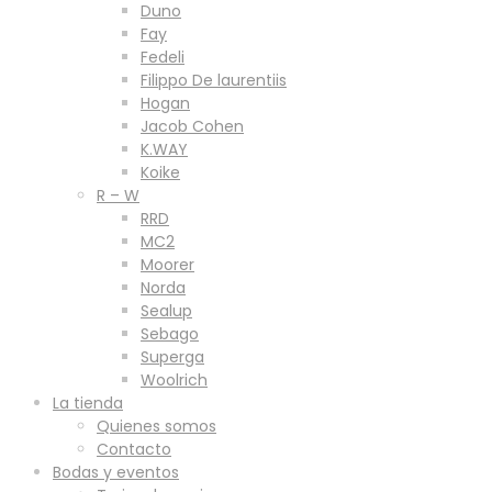
Duno
Fay
Fedeli
Filippo De laurentiis
Hogan
Jacob Cohen
K.WAY
Koike
R – W
RRD
MC2
Moorer
Norda
Sealup
Sebago
Superga
Woolrich
La tienda
Quienes somos
Contacto
Bodas y eventos