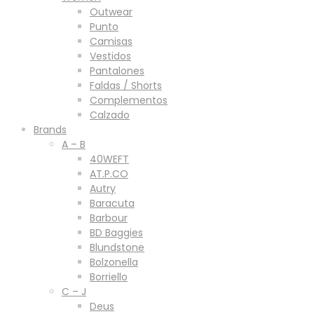
Outwear
Punto
Camisas
Vestidos
Pantalones
Faldas / Shorts
Complementos
Calzado
Brands
A – B
40WEFT
AT.P.CO
Autry
Baracuta
Barbour
BD Baggies
Blundstone
Bolzonella
Borriello
C – J
Deus