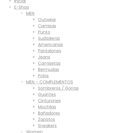
Inicial
E-Shop
MEN
Outwear
Camisas
Punto
Sudaderas
Americanas
Pantalones
Jeans
Camisetas
Bermudas
Polos
MEN – COMPLEMENTOS
Sombreros / Gorras
Guantes
Cinturones
Mochilas
Bañadores
Zapatos
Sneakers
Women