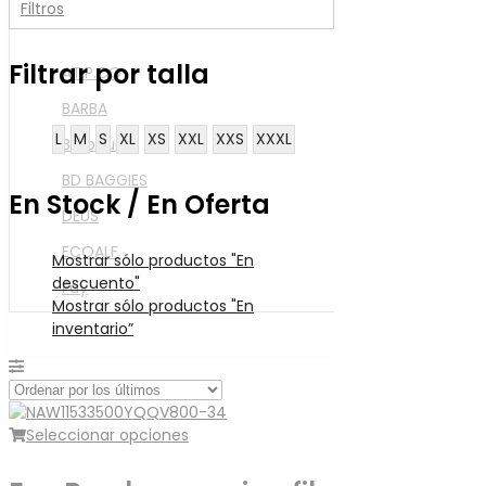
Filtros
Filtrar por talla
AT.P.CO
BARBA
L
M
S
XL
XS
XXL
XXS
XXXL
Barbour
BD BAGGIES
En Stock / En Oferta
DEUS
ECOALF
Mostrar sólo productos "En
descuento"
Fay
Mostrar sólo productos "En
Fedeli
inventario”
Jacob Cohen
KOIKE
KWAY
Seleccionar opciones
RAEBURN