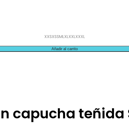
XXS
XS
S
M
L
XL
XXL
XXXL
Añadir al carrito
n capucha teñida 