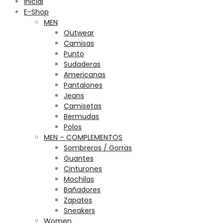
Inicial
E-Shop
MEN
Outwear
Camisas
Punto
Sudaderas
Americanas
Pantalones
Jeans
Camisetas
Bermudas
Polos
MEN – COMPLEMENTOS
Sombreros / Gorras
Guantes
Cinturones
Mochilas
Bañadores
Zapatos
Sneakers
Women