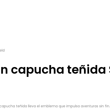
eld
n capucha teñida 
capucha teñida lleva el emblema que impulsa aventuras sin fin.