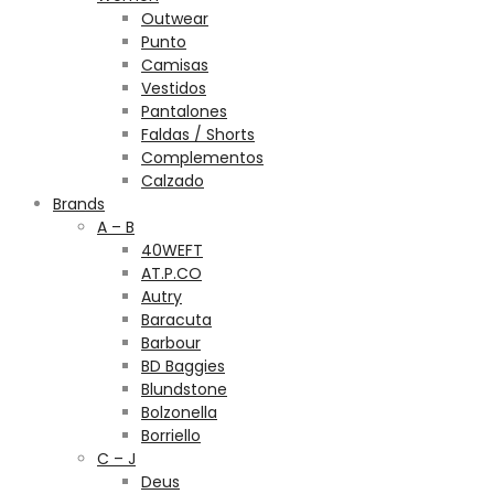
Outwear
Punto
Camisas
Vestidos
Pantalones
Faldas / Shorts
Complementos
Calzado
Brands
A – B
40WEFT
AT.P.CO
Autry
Baracuta
Barbour
BD Baggies
Blundstone
Bolzonella
Borriello
C – J
Deus