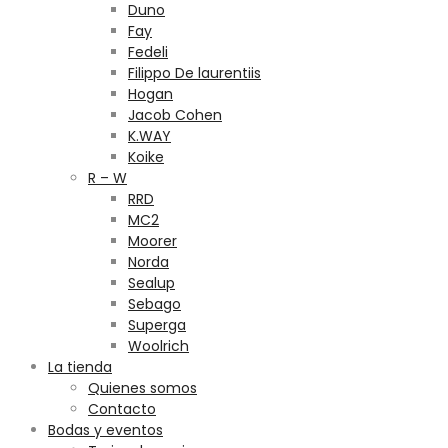
Duno
Fay
Fedeli
Filippo De laurentiis
Hogan
Jacob Cohen
K.WAY
Koike
R – W
RRD
MC2
Moorer
Norda
Sealup
Sebago
Superga
Woolrich
La tienda
Quienes somos
Contacto
Bodas y eventos