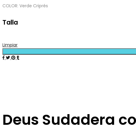
COLOR: Verde Criprés
Talla
Limpiar
Deus Sudadera co