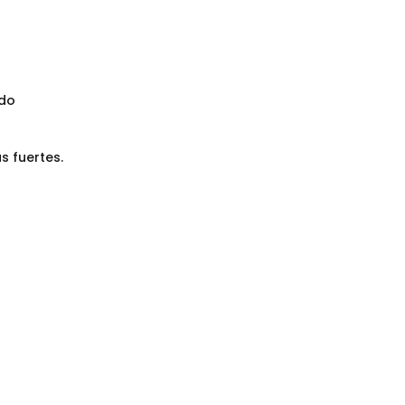
ado
s fuertes.