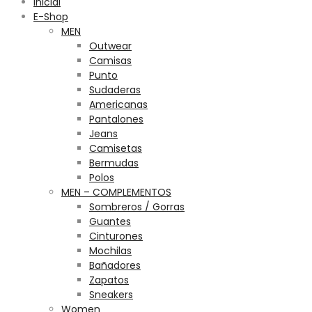
Inicial
E-Shop
MEN
Outwear
Camisas
Punto
Sudaderas
Americanas
Pantalones
Jeans
Camisetas
Bermudas
Polos
MEN – COMPLEMENTOS
Sombreros / Gorras
Guantes
Cinturones
Mochilas
Bañadores
Zapatos
Sneakers
Women