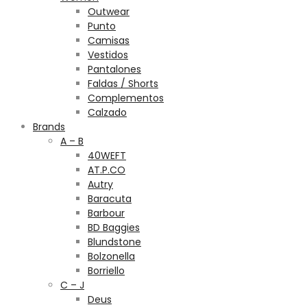
Outwear
Punto
Camisas
Vestidos
Pantalones
Faldas / Shorts
Complementos
Calzado
Brands
A – B
40WEFT
AT.P.CO
Autry
Baracuta
Barbour
BD Baggies
Blundstone
Bolzonella
Borriello
C – J
Deus