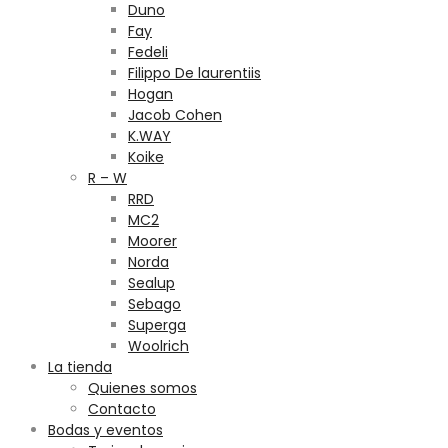
Duno
Fay
Fedeli
Filippo De laurentiis
Hogan
Jacob Cohen
K.WAY
Koike
R – W
RRD
MC2
Moorer
Norda
Sealup
Sebago
Superga
Woolrich
La tienda
Quienes somos
Contacto
Bodas y eventos