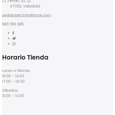
C/ Ferrari, 20, 22
129,00€.
103,20€.
47002, Valladolid
pedidos@cityhallstore.com
983 356 985
Horario Tienda
Lunes a Viernes:
10:00 – 14:00
17:00 – 20:30
Sábados:
10:00 – 14:00