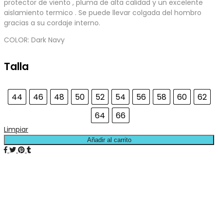
protector de viento , pluma de alta calidad y un excelente
aislamiento termico . Se puede llevar colgada del hombro
gracias a su cordaje interno.
COLOR: Dark Navy
Talla
44
46
48
50
52
54
56
58
60
62
64
66
Limpiar
Añadir al carrito