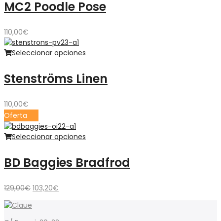
MC2 Poodle Pose
110,00
€
Seleccionar opciones
Stenströms Linen
110,00
€
Oferta
Seleccionar opciones
BD Baggies Bradfrod
El
El
129,00
€
103,20
€
precio
precio
original
actual
era:
es: