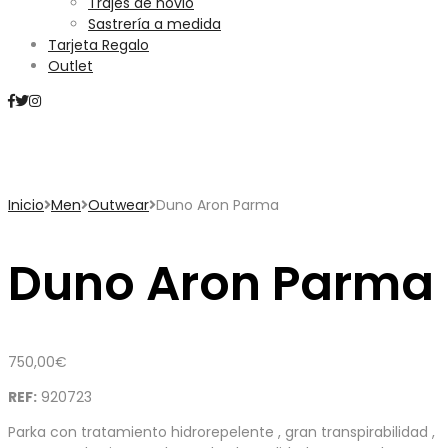
Trajes de novio
Sastrería a medida
Tarjeta Regalo
Outlet
Mini Carrito
Inicio
Men
Outwear
Duno Aron Parma
Duno Aron Parma
750,00
€
REF:
920723
Parka con tratamiento hidrorepelente , gran transpirabilidad ,