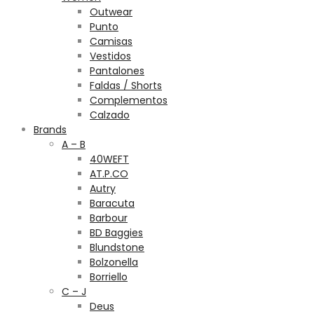
Outwear
Punto
Camisas
Vestidos
Pantalones
Faldas / Shorts
Complementos
Calzado
Brands
A – B
40WEFT
AT.P.CO
Autry
Baracuta
Barbour
BD Baggies
Blundstone
Bolzonella
Borriello
C – J
Deus