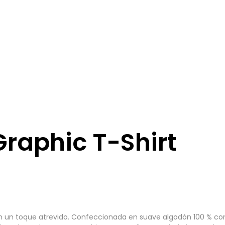
Graphic T-Shirt
 con un toque atrevido. Confeccionada en suave algodón 100 % c