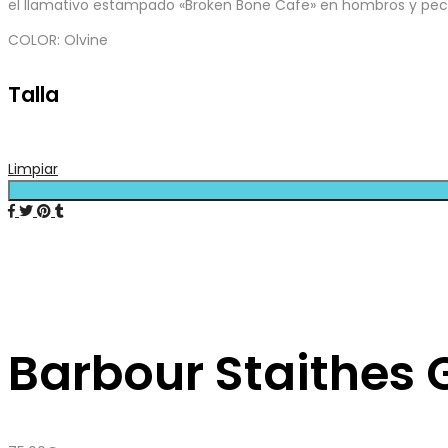
el llamativo estampado «Broken Bone Cafe» en hombros y pecho
COLOR: Olvine
Talla
Limpiar
Barbour Staithes 