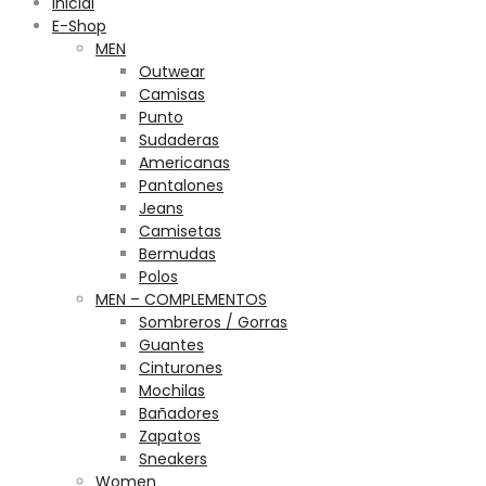
Inicial
E-Shop
MEN
Outwear
Camisas
Punto
Sudaderas
Americanas
Pantalones
Jeans
Camisetas
Bermudas
Polos
MEN – COMPLEMENTOS
Sombreros / Gorras
Guantes
Cinturones
Mochilas
Bañadores
Zapatos
Sneakers
Women