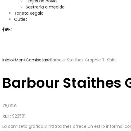
Trajes de novio
Sastrería a medida
Tarjeta Regalo
Outlet
Mini Carrito
Inicio
Men
Camisetas
Barbour Staithes Graphic T-Shirt
Barbour Staithes 
75,00
€
REF:
922581
La camiseta gráfica B.Intl Staithes ofrece un estilo informal