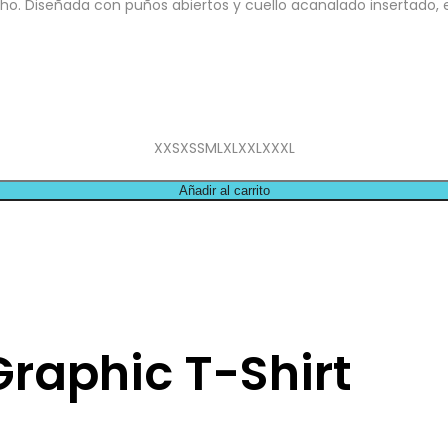
. Diseñada con puños abiertos y cuello acanalado insertado, es
XXS
XS
S
M
L
XL
XXL
XXXL
Añadir al carrito
Graphic T-Shirt