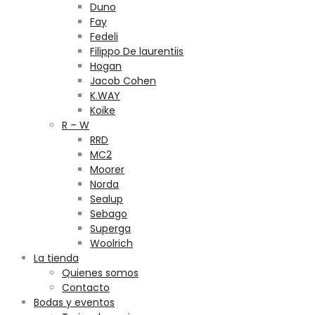
Duno
Fay
Fedeli
Filippo De laurentiis
Hogan
Jacob Cohen
K.WAY
Koike
R – W
RRD
MC2
Moorer
Norda
Sealup
Sebago
Superga
Woolrich
La tienda
Quienes somos
Contacto
Bodas y eventos