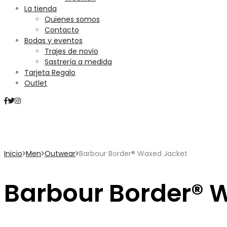
La tienda
Quienes somos
Contacto
Bodas y eventos
Trajes de novio
Sastrería a medida
Tarjeta Regalo
Outlet
Mini Carrito
Inicio
Men
Outwear
Barbour Border® Waxed Jacket
Barbour Border® 