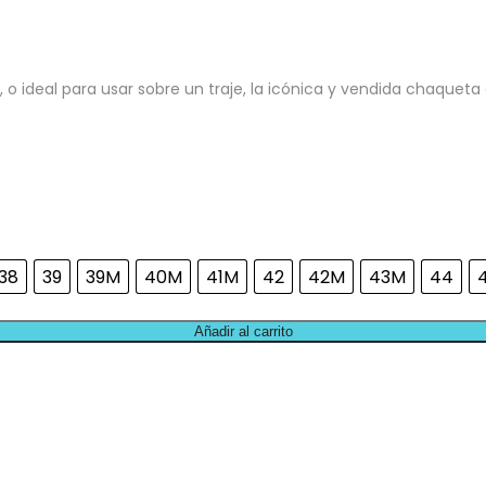
 o ideal para usar sobre un traje, la icónica y vendida chaquet
38
39
39M
40M
41M
42
42M
43M
44
Añadir al carrito