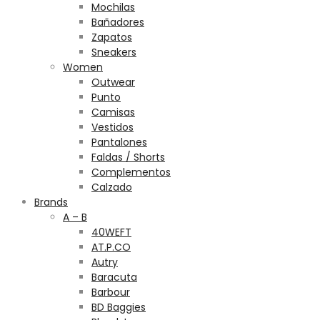
Mochilas
Bañadores
Zapatos
Sneakers
Women
Outwear
Punto
Camisas
Vestidos
Pantalones
Faldas / Shorts
Complementos
Calzado
Brands
A – B
40WEFT
AT.P.CO
Autry
Baracuta
Barbour
BD Baggies