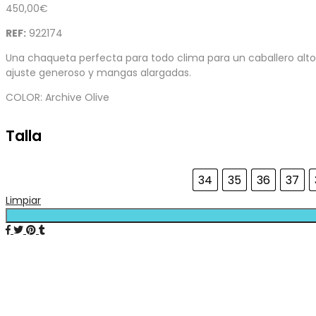
450,00
€
REF:
922174
Una chaqueta perfecta para todo clima para un caballero alto,
ajuste generoso y mangas alargadas.
COLOR: Archive Olive
Talla
34
35
36
37
Limpiar