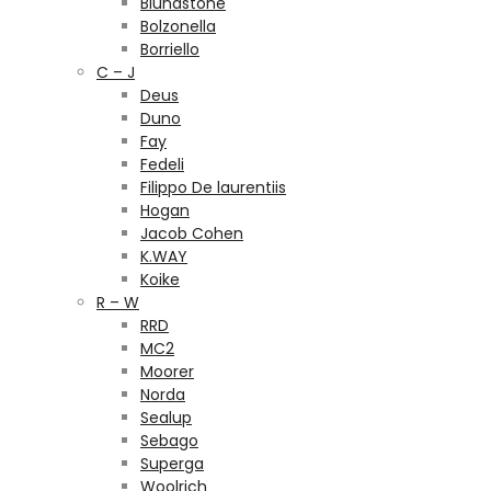
Blundstone
Bolzonella
Borriello
C – J
Deus
Duno
Fay
Fedeli
Filippo De laurentiis
Hogan
Jacob Cohen
K.WAY
Koike
R – W
RRD
MC2
Moorer
Norda
Sealup
Sebago
Superga
Woolrich