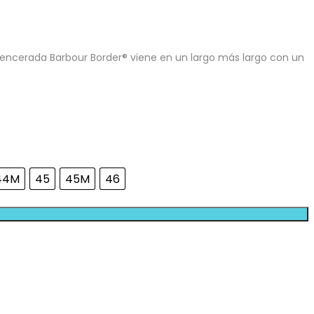
a encerada Barbour Border® viene en un largo más largo con un
44M
45
45M
46