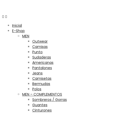
Menú
Inicial
E-Shop
MEN
Outwear
Camisas
Punto
Sudaderas
Americanas
Pantalones
Jeans
Camisetas
Bermudas
Polos
MEN – COMPLEMENTOS
Sombreros / Gorras
Guantes
Cinturones