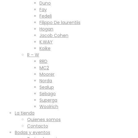
Duno
Fay
Fedeli
Filippo De laurentiis
Hogan
Jacob Cohen
K.WAY
Koike
R – W
RRD
MC2
Moorer
Norda
Sealup
Sebago
Superga
Woolrich
La tienda
Quienes somos
Contacto
Bodas y eventos