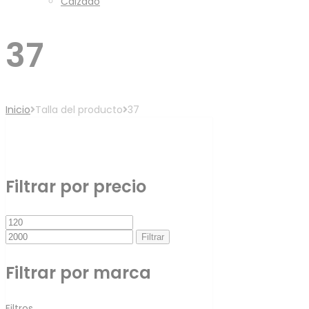
Calzado
37
Inicio
Talla del producto
37
Filtro
Filtrar por precio
Precio
Precio
mínimo
máximo
Filtrar
Filtrar por marca
Filtros