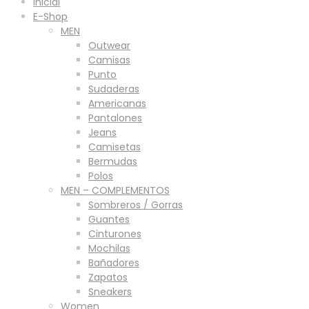
Inicial
E-Shop
MEN
Outwear
Camisas
Punto
Sudaderas
Americanas
Pantalones
Jeans
Camisetas
Bermudas
Polos
MEN – COMPLEMENTOS
Sombreros / Gorras
Guantes
Cinturones
Mochilas
Bañadores
Zapatos
Sneakers
Women