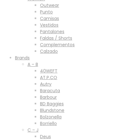
Outwear
Punto
Camisas
Vestidos
Pantalones
Faldas / Shorts
Complementos
Calzado
Brands
A – B
40WEFT
AT.P.CO
Autry
Baracuta
Barbour
BD Baggies
Blundstone
Bolzonella
Borriello
C – J
Deus