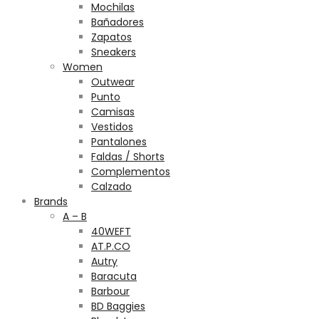
Mochilas
Bañadores
Zapatos
Sneakers
Women
Outwear
Punto
Camisas
Vestidos
Pantalones
Faldas / Shorts
Complementos
Calzado
Brands
A – B
40WEFT
AT.P.CO
Autry
Baracuta
Barbour
BD Baggies