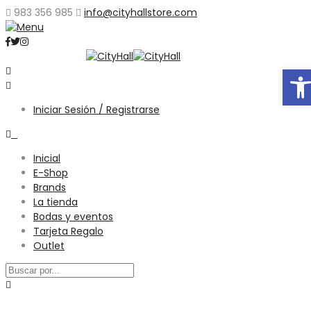
983 356 985
info@cityhallstore.com
Abri
Iniciar Sesión / Registrarse
0
Inicial
E-Shop
Brands
La tienda
Bodas y eventos
Tarjeta Regalo
Outlet