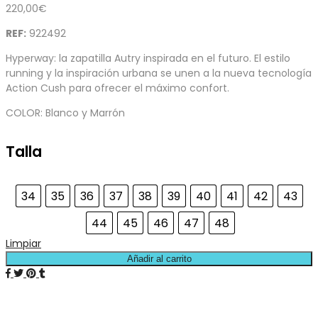
220,00
€
REF:
922492
Hyperway: la zapatilla Autry inspirada en el futuro. El estilo
running y la inspiración urbana se unen a la nueva tecnología
Action Cush para ofrecer el máximo confort.
COLOR: Blanco y Marrón
Talla
34
35
36
37
38
39
40
41
42
43
44
45
46
47
48
Limpiar
Añadir al carrito