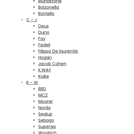
Blundstone
Bolzonella
Borriello
C – J
Deus
Duno
Fay
Fedeli
Filippo De laurentiis
Hogan
Jacob Cohen
K.WAY
Koike
R – W
RRD
MC2
Moorer
Norda
Sealup
Sebago
Superga
Woolrich