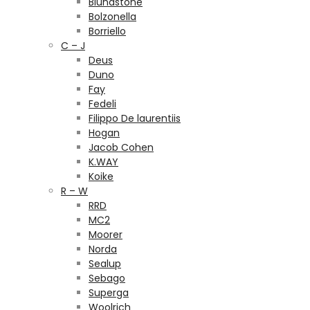
Blundstone
Bolzonella
Borriello
C – J
Deus
Duno
Fay
Fedeli
Filippo De laurentiis
Hogan
Jacob Cohen
K.WAY
Koike
R – W
RRD
MC2
Moorer
Norda
Sealup
Sebago
Superga
Woolrich