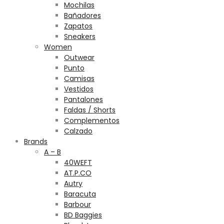
Mochilas
Bañadores
Zapatos
Sneakers
Women
Outwear
Punto
Camisas
Vestidos
Pantalones
Faldas / Shorts
Complementos
Calzado
Brands
A – B
40WEFT
AT.P.CO
Autry
Baracuta
Barbour
BD Baggies