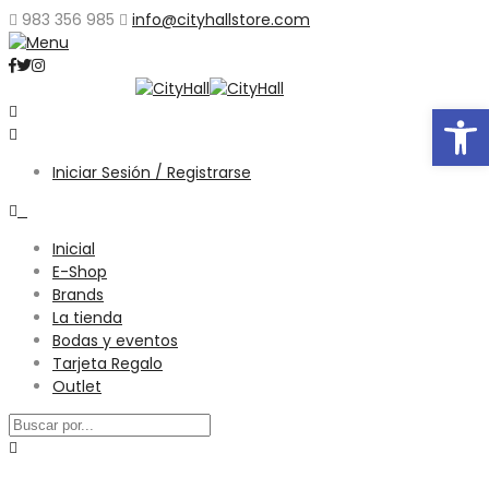
983 356 985
info@cityhallstore.com
Abrir
Iniciar Sesión / Registrarse
0
Inicial
E-Shop
Brands
La tienda
Bodas y eventos
Tarjeta Regalo
Outlet