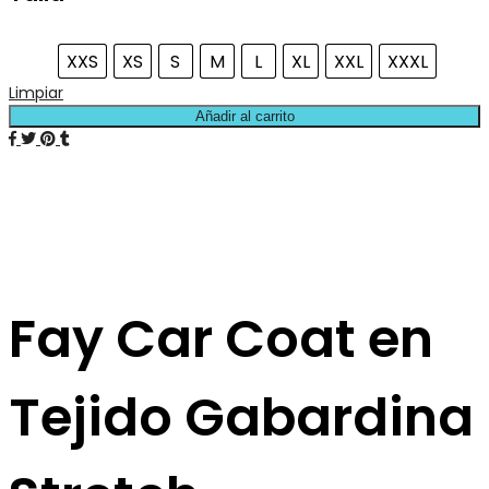
XXS
XS
S
M
L
XL
XXL
XXXL
Limpiar
Añadir al carrito
Fay Car Coat en
Tejido Gabardina