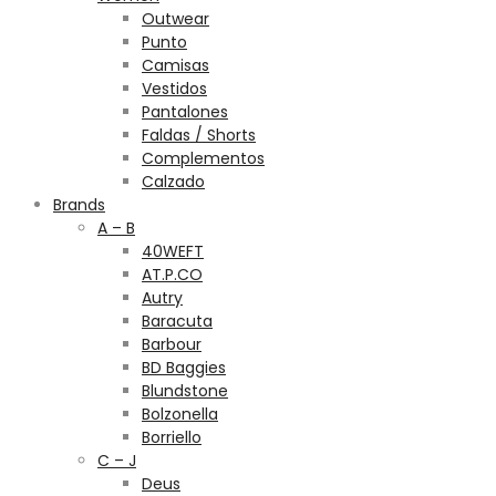
Outwear
Punto
Camisas
Vestidos
Pantalones
Faldas / Shorts
Complementos
Calzado
Brands
A – B
40WEFT
AT.P.CO
Autry
Baracuta
Barbour
BD Baggies
Blundstone
Bolzonella
Borriello
C – J
Deus