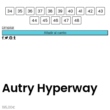
34
35
36
37
38
39
40
41
42
43
44
45
46
47
48
Limpiar
Añadir al carrito
Autry Hyperway
195,00
€