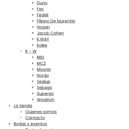
Duno
Fay
Fedeli
Filippo De laurentiis
Hogan
Jacob Cohen
K.WAY
Koike
R – W
RRD
MC2
Moorer
Norda
Sealup
Sebago
Superga
Woolrich
La tienda
Quienes somos
Contacto
Bodas y eventos