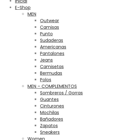
Inicial
E-Shop
MEN
Outwear
Camisas
Punto
Sudaderas
Americanas
Pantalones
Jeans
Camisetas
Bermudas
Polos
MEN – COMPLEMENTOS
Sombreros / Gorras
Guantes
Cinturones
Mochilas
Bañadores
Zapatos
Sneakers
Women