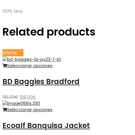
100% lana
Related products
Oferta
Seleccionar opciones
BD Baggies Bradford
El
El
135,00
€
108,00
€
precio
precio
original
actual
Seleccionar opciones
era:
es:
135,00€.
108,00€.
Ecoalf Banquisa Jacket