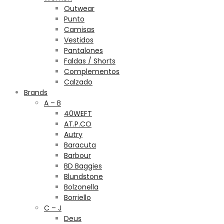
Outwear
Punto
Camisas
Vestidos
Pantalones
Faldas / Shorts
Complementos
Calzado
Brands
A – B
40WEFT
AT.P.CO
Autry
Baracuta
Barbour
BD Baggies
Blundstone
Bolzonella
Borriello
C – J
Deus