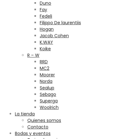
Duno
Fay
Fedeli
Filippo De laurentiis
Hogan
Jacob Cohen
K.WAY
Koike
R – W
RRD
MC2
Moorer
Norda
Sealup
Sebago
Superga
Woolrich
La tienda
Quienes somos
Contacto
Bodas y eventos