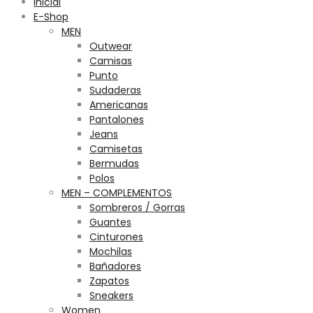
Inicial
E-Shop
MEN
Outwear
Camisas
Punto
Sudaderas
Americanas
Pantalones
Jeans
Camisetas
Bermudas
Polos
MEN – COMPLEMENTOS
Sombreros / Gorras
Guantes
Cinturones
Mochilas
Bañadores
Zapatos
Sneakers
Women