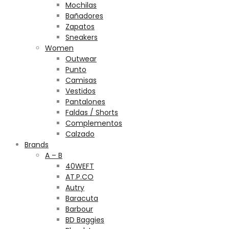
Mochilas
Bañadores
Zapatos
Sneakers
Women
Outwear
Punto
Camisas
Vestidos
Pantalones
Faldas / Shorts
Complementos
Calzado
Brands
A – B
40WEFT
AT.P.CO
Autry
Baracuta
Barbour
BD Baggies