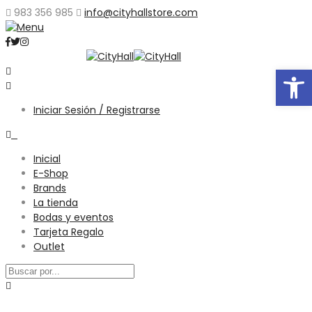
983 356 985
info@cityhallstore.com
Abrir
Iniciar Sesión / Registrarse
0
Inicial
E-Shop
Brands
La tienda
Bodas y eventos
Tarjeta Regalo
Outlet