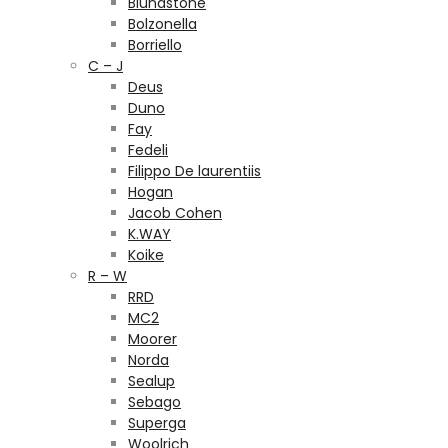
Blundstone
Bolzonella
Borriello
C – J
Deus
Duno
Fay
Fedeli
Filippo De laurentiis
Hogan
Jacob Cohen
K.WAY
Koike
R – W
RRD
MC2
Moorer
Norda
Sealup
Sebago
Superga
Woolrich