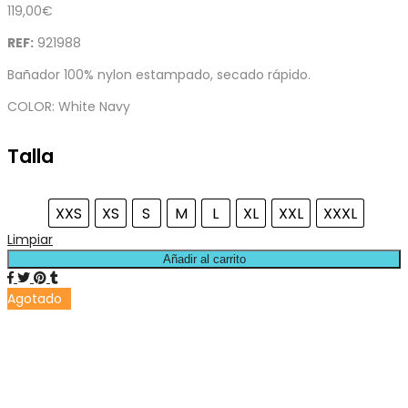
119,00
€
REF:
921988
Bañador 100% nylon estampado, secado rápido.
COLOR: White Navy
Talla
XXS
XS
S
M
L
XL
XXL
XXXL
Limpiar
Añadir al carrito
Agotado