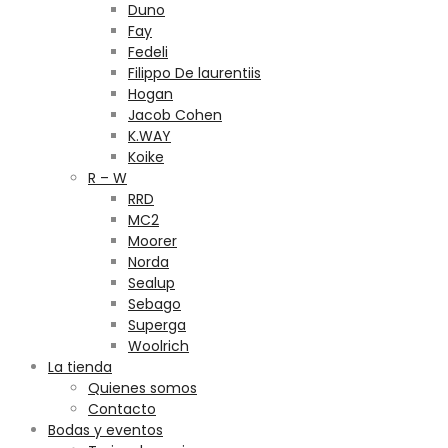
Duno
Fay
Fedeli
Filippo De laurentiis
Hogan
Jacob Cohen
K.WAY
Koike
R – W
RRD
MC2
Moorer
Norda
Sealup
Sebago
Superga
Woolrich
La tienda
Quienes somos
Contacto
Bodas y eventos