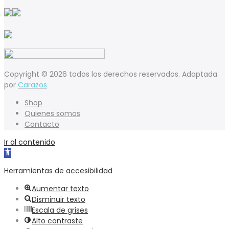
Copyright © 2026 todos los derechos reservados. Adaptada
por
Carazos
Shop
Quienes somos
Contacto
Ir al contenido
Abrir
barra
Herramientas de accesibilidad
de
herramientas
Aumentar texto
Disminuir texto
Escala de grises
Alto contraste