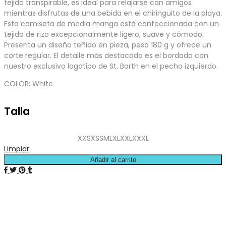
tejido transpirable, es ideal para relajarse con amigos
mientras disfrutas de una bebida en el chiringuito de la playa.
Esta camiseta de media manga está confeccionada con un
tejido de rizo excepcionalmente ligero, suave y cómodo.
Presenta un diseño teñido en pieza, pesa 180 g y ofrece un
corte regular. El detalle más destacado es el bordado con
nuestro exclusivo logotipo de St. Barth en el pecho izquierdo.
COLOR: White
Talla
XXS
XS
S
M
L
XL
XXL
XXXL
Limpiar
Añadir al carrito