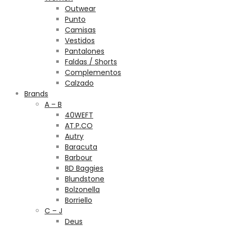
Outwear
Punto
Camisas
Vestidos
Pantalones
Faldas / Shorts
Complementos
Calzado
Brands
A – B
40WEFT
AT.P.CO
Autry
Baracuta
Barbour
BD Baggies
Blundstone
Bolzonella
Borriello
C – J
Deus