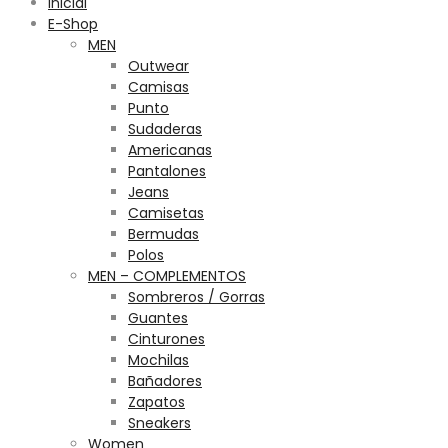
Inicial
E-Shop
MEN
Outwear
Camisas
Punto
Sudaderas
Americanas
Pantalones
Jeans
Camisetas
Bermudas
Polos
MEN – COMPLEMENTOS
Sombreros / Gorras
Guantes
Cinturones
Mochilas
Bañadores
Zapatos
Sneakers
Women