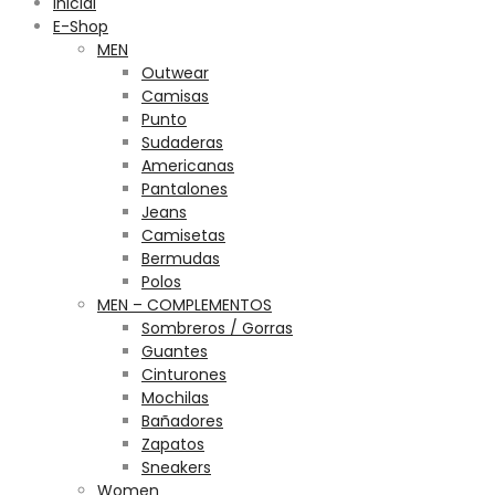
Inicial
E-Shop
MEN
Outwear
Camisas
Punto
Sudaderas
Americanas
Pantalones
Jeans
Camisetas
Bermudas
Polos
MEN – COMPLEMENTOS
Sombreros / Gorras
Guantes
Cinturones
Mochilas
Bañadores
Zapatos
Sneakers
Women