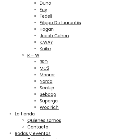
Duno
Fay
Fedeli
Filippo De laurentiis
Hogan
Jacob Cohen
K.WAY
Koike
R – W
RRD
MC2
Moorer
Norda
Sealup
Sebago
Superga
Woolrich
La tienda
Quienes somos
Contacto
Bodas y eventos