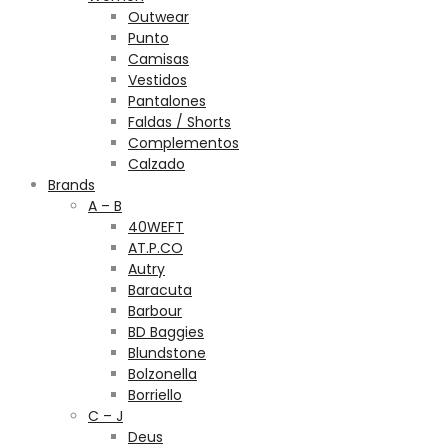
Outwear
Punto
Camisas
Vestidos
Pantalones
Faldas / Shorts
Complementos
Calzado
Brands
A – B
40WEFT
AT.P.CO
Autry
Baracuta
Barbour
BD Baggies
Blundstone
Bolzonella
Borriello
C – J
Deus