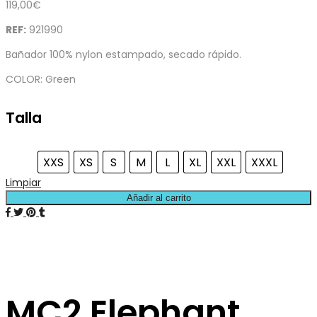
119,00
€
REF:
921990
Bañador 100% nylon estampado, secado rápido.
COLOR: Green
Talla
XXS
XS
S
M
L
XL
XXL
XXXL
Limpiar
Añadir al carrito
MC2 Elephant