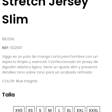
Stretch Jersey
Slim
88,00
€
REF:
922901
Viggo es un polo de manga corta para hombre con un
aspecto limpio y esencial. Confeccionado en jersey de
algodón elástico ligero, tiene un ajuste slim y presenta
detalles tono sobre tono para un acabado refinado.
COLOR: Blue Insignia
Talla
XXS
XS
S
M
L
XL
XXL
XXXL