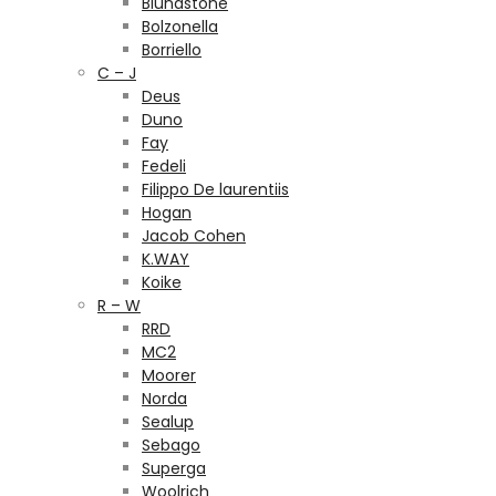
Blundstone
Bolzonella
Borriello
C – J
Deus
Duno
Fay
Fedeli
Filippo De laurentiis
Hogan
Jacob Cohen
K.WAY
Koike
R – W
RRD
MC2
Moorer
Norda
Sealup
Sebago
Superga
Woolrich