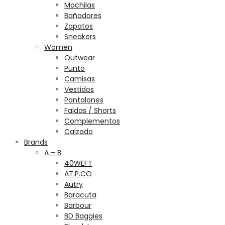
Mochilas
Bañadores
Zapatos
Sneakers
Women
Outwear
Punto
Camisas
Vestidos
Pantalones
Faldas / Shorts
Complementos
Calzado
Brands
A – B
40WEFT
AT.P.CO
Autry
Baracuta
Barbour
BD Baggies