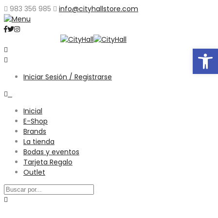
983 356 985
info@cityhallstore.com
Abrir
Iniciar Sesión / Registrarse
0
Inicial
E-Shop
Brands
La tienda
Bodas y eventos
Tarjeta Regalo
Outlet