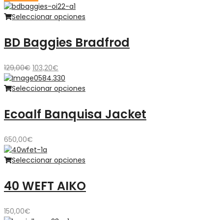
Seleccionar opciones
BD Baggies Bradfrod
El
El
129,00
€
103,20
€
precio
precio
original
actual
Seleccionar opciones
era:
es:
129,00€.
103,20€.
Ecoalf Banquisa Jacket
650,00
€
Seleccionar opciones
40 WEFT AIKO
150,00
€