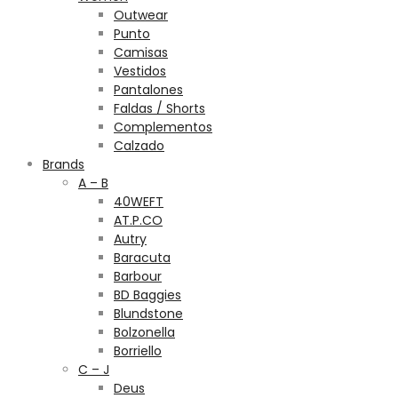
Outwear
Punto
Camisas
Vestidos
Pantalones
Faldas / Shorts
Complementos
Calzado
Brands
A – B
40WEFT
AT.P.CO
Autry
Baracuta
Barbour
BD Baggies
Blundstone
Bolzonella
Borriello
C – J
Deus