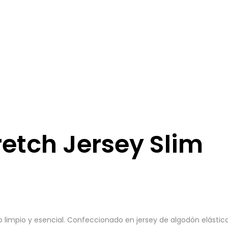
retch Jersey Slim
mpio y esencial. Confeccionado en jersey de algodón elástico li