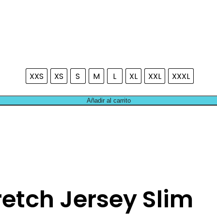
XXS
XS
S
M
L
XL
XXL
XXXL
Añadir al carrito
retch Jersey Slim