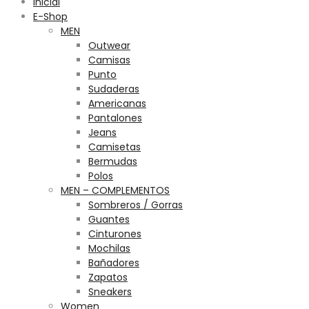
Inicial
E-Shop
MEN
Outwear
Camisas
Punto
Sudaderas
Americanas
Pantalones
Jeans
Camisetas
Bermudas
Polos
MEN – COMPLEMENTOS
Sombreros / Gorras
Guantes
Cinturones
Mochilas
Bañadores
Zapatos
Sneakers
Women