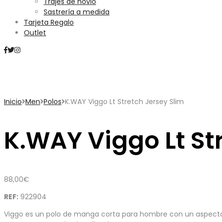
Trajes de novio
Sastrería a medida
Tarjeta Regalo
Outlet
Mini Carrito
Inicio
Men
Polos
K.WAY Viggo Lt Stretch Jersey Slim
K.WAY Viggo Lt St
88,00
€
REF:
922904
Viggo es un polo de manga corta para hombre con un aspecto li