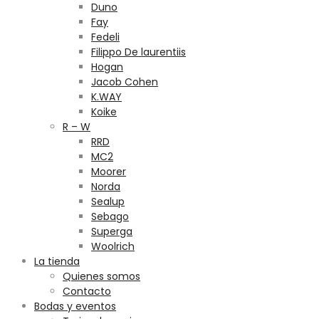
Duno
Fay
Fedeli
Filippo De laurentiis
Hogan
Jacob Cohen
K.WAY
Koike
R – W
RRD
MC2
Moorer
Norda
Sealup
Sebago
Superga
Woolrich
La tienda
Quienes somos
Contacto
Bodas y eventos