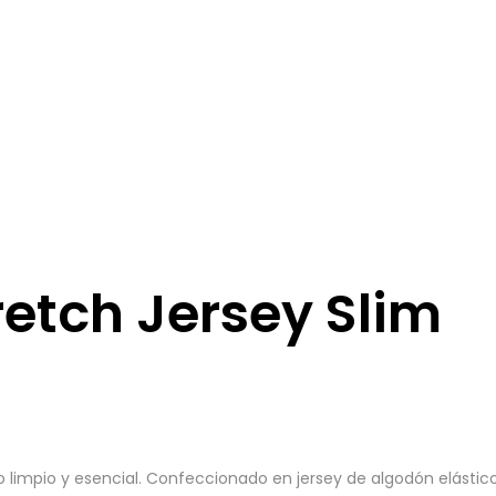
retch Jersey Slim
mpio y esencial. Confeccionado en jersey de algodón elástico li