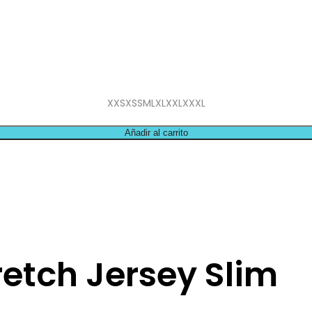
XXS
XS
S
M
L
XL
XXL
XXXL
Añadir al carrito
retch Jersey Slim