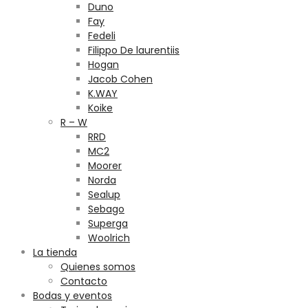
Duno
Fay
Fedeli
Filippo De laurentiis
Hogan
Jacob Cohen
K.WAY
Koike
R – W
RRD
MC2
Moorer
Norda
Sealup
Sebago
Superga
Woolrich
La tienda
Quienes somos
Contacto
Bodas y eventos