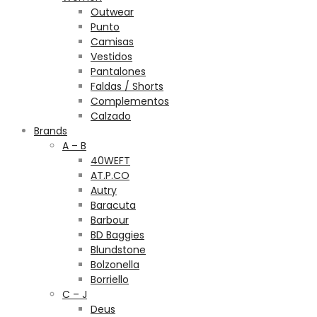
Outwear
Punto
Camisas
Vestidos
Pantalones
Faldas / Shorts
Complementos
Calzado
Brands
A – B
40WEFT
AT.P.CO
Autry
Baracuta
Barbour
BD Baggies
Blundstone
Bolzonella
Borriello
C – J
Deus