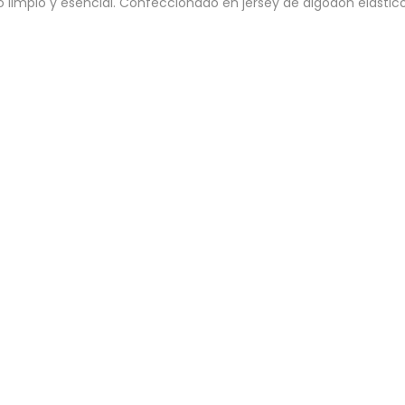
mpio y esencial. Confeccionado en jersey de algodón elástico li