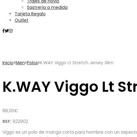
Trajes de novio
Sastrería a medida
Tarjeta Regalo
Outlet
Mini Carrito
Inicio
Men
Polos
K.WAY Viggo Lt Stretch Jersey Slim
K.WAY Viggo Lt St
88,00
€
REF:
922902
Viggo es un polo de manga corta para hombre con un aspecto li