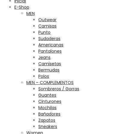
Inicial
E-Shop
MEN
Outwear
Camisas
Punto
Sudaderas
Americanas
Pantalones
Jeans
Camisetas
Bermudas
Polos
MEN – COMPLEMENTOS
Sombreros / Gorras
Guantes
Cinturones
Mochilas
Bañadores
Zapatos
Sneakers
Women