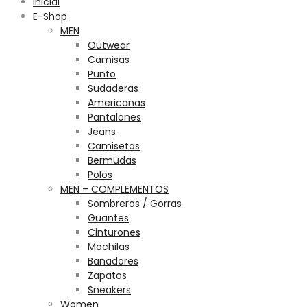
Inicial
E-Shop
MEN
Outwear
Camisas
Punto
Sudaderas
Americanas
Pantalones
Jeans
Camisetas
Bermudas
Polos
MEN – COMPLEMENTOS
Sombreros / Gorras
Guantes
Cinturones
Mochilas
Bañadores
Zapatos
Sneakers
Women