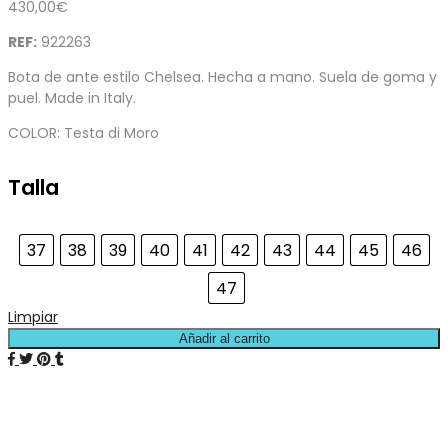
430,00
€
REF:
922263
Bota de ante estilo Chelsea. Hecha a mano. Suela de goma y
puel. Made in Italy.
COLOR: Testa di Moro
Talla
37
38
39
40
41
42
43
44
45
46
47
Limpiar
Añadir al carrito