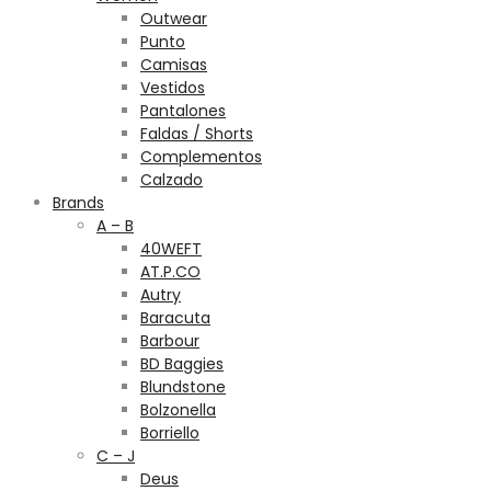
Outwear
Punto
Camisas
Vestidos
Pantalones
Faldas / Shorts
Complementos
Calzado
Brands
A – B
40WEFT
AT.P.CO
Autry
Baracuta
Barbour
BD Baggies
Blundstone
Bolzonella
Borriello
C – J
Deus