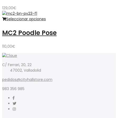
129,00
€
Seleccionar opciones
MC2 Poodle Pose
110,00
€
C/ Ferrari, 20, 22
47002, Valladolid
pedidos@cityhallstore.com
983 356 985