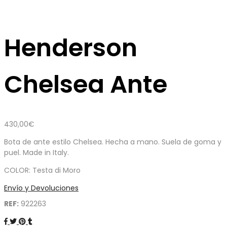
Henderson
Chelsea Ante
430,00
€
Bota de ante estilo Chelsea. Hecha a mano. Suela de goma y
puel. Made in Italy.
COLOR: Testa di Moro
Envío y Devoluciones
REF:
922263