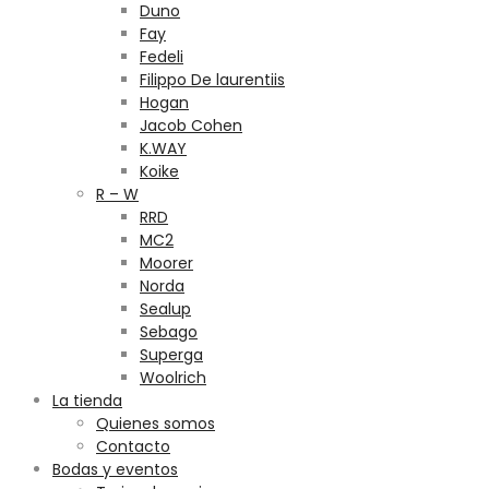
Duno
Fay
Fedeli
Filippo De laurentiis
Hogan
Jacob Cohen
K.WAY
Koike
R – W
RRD
MC2
Moorer
Norda
Sealup
Sebago
Superga
Woolrich
La tienda
Quienes somos
Contacto
Bodas y eventos