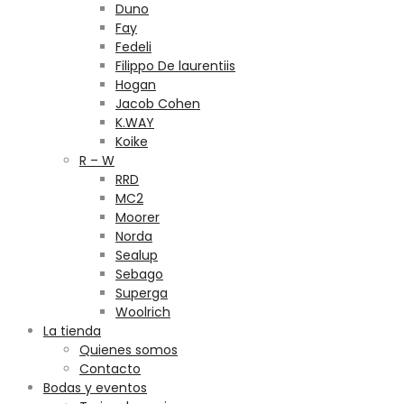
Duno
Fay
Fedeli
Filippo De laurentiis
Hogan
Jacob Cohen
K.WAY
Koike
R – W
RRD
MC2
Moorer
Norda
Sealup
Sebago
Superga
Woolrich
La tienda
Quienes somos
Contacto
Bodas y eventos