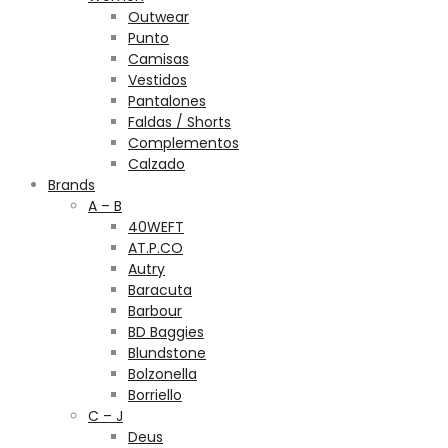
Outwear
Punto
Camisas
Vestidos
Pantalones
Faldas / Shorts
Complementos
Calzado
Brands
A – B
40WEFT
AT.P.CO
Autry
Baracuta
Barbour
BD Baggies
Blundstone
Bolzonella
Borriello
C – J
Deus