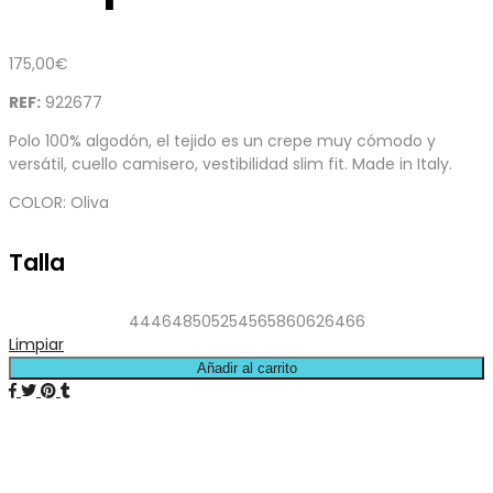
175,00
€
REF:
922677
Polo 100% algodón, el tejido es un crepe muy cómodo y
versátil, cuello camisero, vestibilidad slim fit. Made in Italy.
COLOR: Oliva
Talla
44
46
48
50
52
54
56
58
60
62
64
66
Limpiar
Añadir al carrito