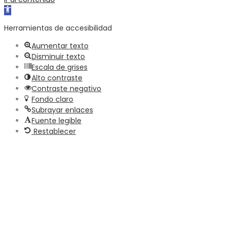
Abrir
barra
Herramientas de accesibilidad
de
herramientas
Aumentar texto
Disminuir texto
Escala de grises
Alto contraste
Contraste negativo
Fondo claro
Subrayar enlaces
Fuente legible
Restablecer