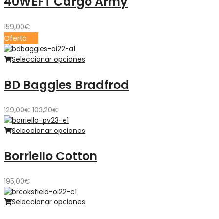
40WEFT Cargo Army
159,00
€
Oferta
Seleccionar opciones
BD Baggies Bradfrod
El
El
129,00
€
103,20
€
precio
precio
original
actual
Seleccionar opciones
era:
es:
129,00€.
103,20€.
Borriello Cotton
195,00
€
Seleccionar opciones