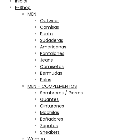
Inicial
E-Shop
MEN
Outwear
Camisas
Punto
Sudaderas
Americanas
Pantalones
Jeans
Camisetas
Bermudas
Polos
MEN – COMPLEMENTOS
Sombreros / Gorras
Guantes
Cinturones
Mochilas
Bañadores
Zapatos
Sneakers
Women