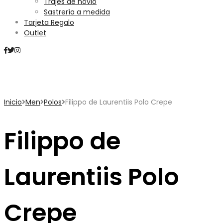
Trajes de novio
Sastrería a medida
Tarjeta Regalo
Outlet
Mini Carrito
Inicio
Men
Polos
Filippo de Laurentiis Polo Crepe
Filippo de
Laurentiis Polo
Crepe