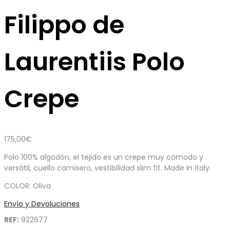
Filippo de
Laurentiis Polo
Crepe
175,00
€
Polo 100% algodón, el tejido es un crepe muy cómodo y
versátil, cuello camisero, vestibilidad slim fit. Made in Italy.
COLOR: Oliva
Envío y Devoluciones
REF:
922677