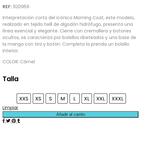
REF:
920959
Interpretación corta del icónico Morning Coat, este modelo,
realizado en tejido twill de algodón hidrófugo, presenta una
línea esencial y elegante. Cierre con cremallera y botones
ocultos, se caracteriza por bolsillos ribeteados y una base de
la manga con tira y botón. Completa la prenda un bolsillo
interior.
COLOR: Cámel
Talla
XXS
XS
S
M
L
XL
XXL
XXXL
Limpiar
Añadir al carrito