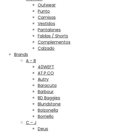
Outwear
Punto
Camisas
Vestidos
Pantalones
Faldas / Shorts
Complementos
Calzado
Brands
A – B
40WEFT
AT.P.CO
Autry
Baracuta
Barbour
BD Baggies
Blundstone
Bolzonella
Borriello
C – J
Deus