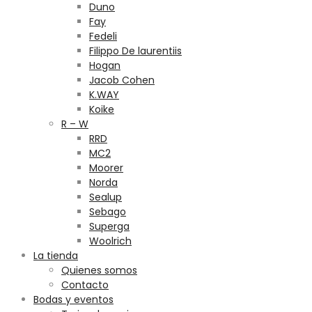
Duno
Fay
Fedeli
Filippo De laurentiis
Hogan
Jacob Cohen
K.WAY
Koike
R – W
RRD
MC2
Moorer
Norda
Sealup
Sebago
Superga
Woolrich
La tienda
Quienes somos
Contacto
Bodas y eventos