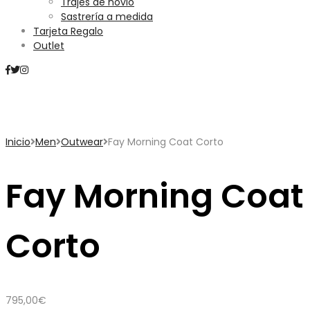
Trajes de novio
Sastrería a medida
Tarjeta Regalo
Outlet
Mini Carrito
Inicio
Men
Outwear
Fay Morning Coat Corto
Fay Morning Coat
Corto
795,00
€