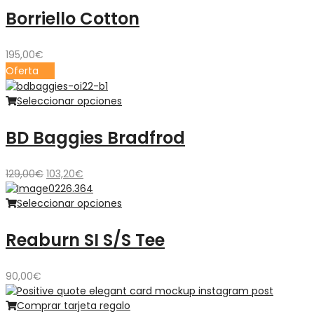
Borriello Cotton
195,00
€
Oferta
Seleccionar opciones
BD Baggies Bradfrod
El
El
129,00
€
103,20
€
precio
precio
original
actual
Seleccionar opciones
era:
es:
129,00€.
103,20€.
Reaburn SI S/S Tee
90,00
€
Comprar tarjeta regalo