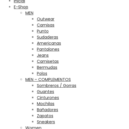
Inicial
E-Shop
MEN
Outwear
Camisas
Punto
Sudaderas
Americanas
Pantalones
Jeans
Camisetas
Bermudas
Polos
MEN – COMPLEMENTOS
Sombreros / Gorras
Guantes
Cinturones
Mochilas
Bañadores
Zapatos
Sneakers
Women