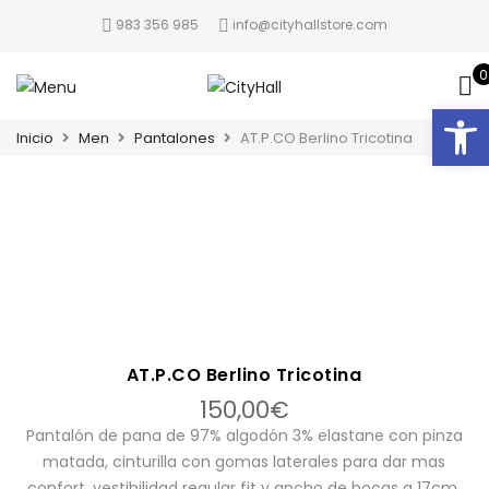
983 356 985
info@cityhallstore.com
0
Abrir
Inicio
Men
Pantalones
AT.P.CO Berlino Tricotina
AT.P.CO Berlino Tricotina
150,00
€
Pantalón de pana de 97% algodón 3% elastane con pinza
matada, cinturilla con gomas laterales para dar mas
confort, vestibilidad regular fit y ancho de bocas a 17cm.