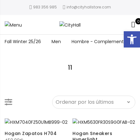
983 356 985
info@cityhallstore.com
0
Abrir
Fall Winter 25/26
Men
Hombre - Complementos
11
Hogan Zapatos H704
Hogan Sneakers
Hyperlight