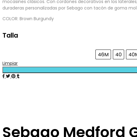
mocasines clásicos. Con cordones decorativos en los laterales,
duraderas personalizadas por Sebago con tacón de goma mo
COLOR: Brown Burgundy
Talla
46M
40
40
Limpiar
Sebago Medford 