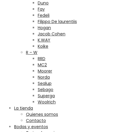
Duno
Fay
Fedeli
Filippo De laurentiis
Hogan
Jacob Cohen
K.WAY
Koike
R – W
RRD
MC2
Moorer
Norda
Sealup
Sebago
Superga
Woolrich
La tienda
Quienes somos
Contacto
Bodas y eventos