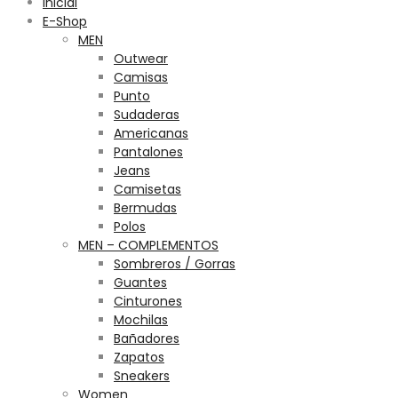
Inicial
E-Shop
MEN
Outwear
Camisas
Punto
Sudaderas
Americanas
Pantalones
Jeans
Camisetas
Bermudas
Polos
MEN – COMPLEMENTOS
Sombreros / Gorras
Guantes
Cinturones
Mochilas
Bañadores
Zapatos
Sneakers
Women