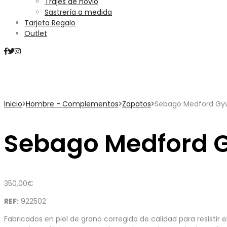
Trajes de novio
Sastrería a medida
Tarjeta Regalo
Outlet
Mini Carrito
Inicio
Hombre - Complementos
Zapatos
Sebago Medford Gy
Sebago Medford 
350,00
€
REF:
922502
Fabricados en piel de grano corregido de calidad para resisti