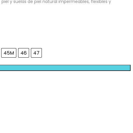
iel y suelas de piel natural impermeables, flexibles y
45M
46
47