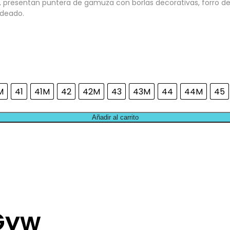
 presentan puntera de gamuza con borlas decorativas, forro de p
ldeado.
M
41
41M
42
42M
43
43M
44
44M
45
Añadir al carrito
Gyw