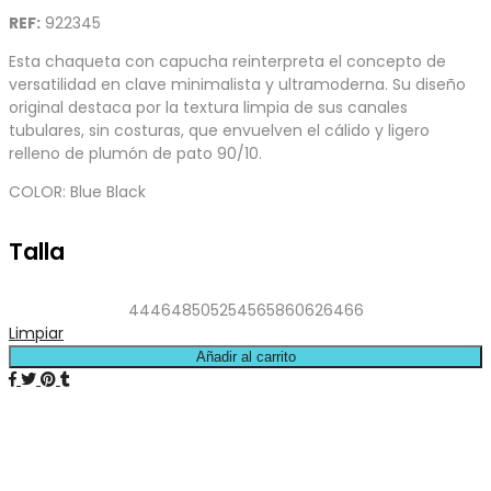
REF:
922345
Esta chaqueta con capucha reinterpreta el concepto de
versatilidad en clave minimalista y ultramoderna. Su diseño
original destaca por la textura limpia de sus canales
tubulares, sin costuras, que envuelven el cálido y ligero
relleno de plumón de pato 90/10.
COLOR: Blue Black
Talla
44
46
48
50
52
54
56
58
60
62
64
66
Limpiar
Añadir al carrito