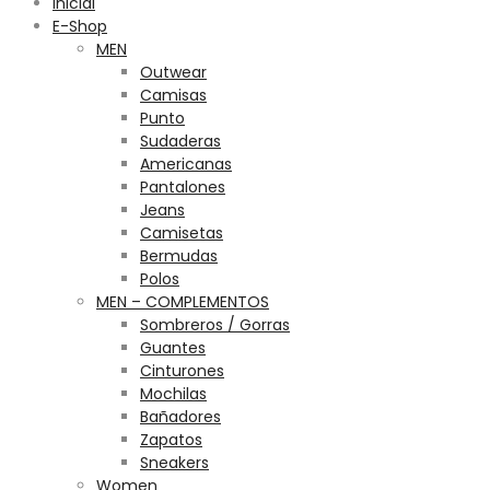
Inicial
E-Shop
MEN
Outwear
Camisas
Punto
Sudaderas
Americanas
Pantalones
Jeans
Camisetas
Bermudas
Polos
MEN – COMPLEMENTOS
Sombreros / Gorras
Guantes
Cinturones
Mochilas
Bañadores
Zapatos
Sneakers
Women