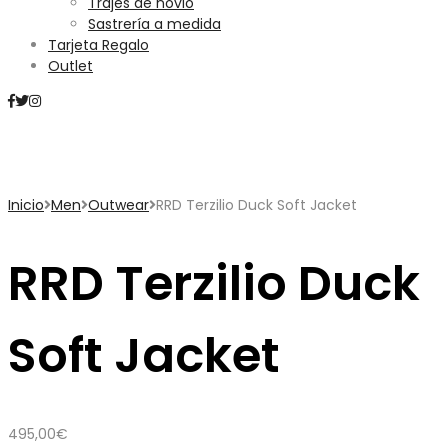
Trajes de novio
Sastrería a medida
Tarjeta Regalo
Outlet
Mini Carrito
Inicio
Men
Outwear
RRD Terzilio Duck Soft Jacket
RRD Terzilio Duck
Soft Jacket
495,00
€