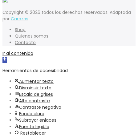
Copyright © 2026 todos los derechos reservados. Adaptada
por
Carazos
Shop
Quienes somos
Contacto
Ir al contenido
Abrir
barra
Herramientas de accesibilidad
de
herramientas
Aumentar texto
Disminuir texto
Escala de grises
Alto contraste
Contraste negativo
Fondo claro
Subrayar enlaces
Fuente legible
Restablecer