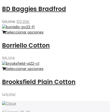
BD Baggies Bradfrod
El
El
129,00
€
103,20
€
precio
precio
original
actual
Seleccionar opciones
era:
es:
129,00€.
103,20€.
Borriello Cotton
195,00
€
Seleccionar opciones
Brooksfield Plain Cotton
149,00
€