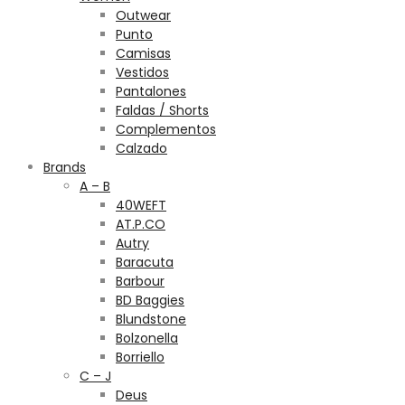
Outwear
Punto
Camisas
Vestidos
Pantalones
Faldas / Shorts
Complementos
Calzado
Brands
A – B
40WEFT
AT.P.CO
Autry
Baracuta
Barbour
BD Baggies
Blundstone
Bolzonella
Borriello
C – J
Deus