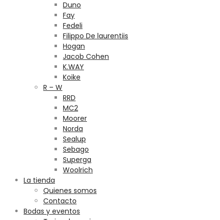
Duno
Fay
Fedeli
Filippo De laurentiis
Hogan
Jacob Cohen
K.WAY
Koike
R – W
RRD
MC2
Moorer
Norda
Sealup
Sebago
Superga
Woolrich
La tienda
Quienes somos
Contacto
Bodas y eventos