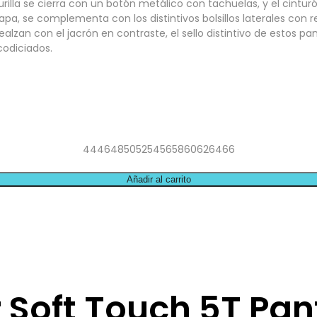
turilla se cierra con un botón metálico con tachuelas, y el cintu
olapa, se complementa con los distintivos bolsillos laterales c
 realzan con el jacrón en contraste, el sello distintivo de estos 
codiciados.
44
46
48
50
52
54
56
58
60
62
64
66
Añadir al carrito
 Soft Touch 5T Pan