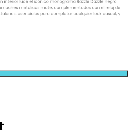
rón interior luce el icónico monograma Razzle Dazzle negro
on remaches metálicos mate, complementados con el reloj de
pantalones, esenciales para completar cualquier look casual, y
t