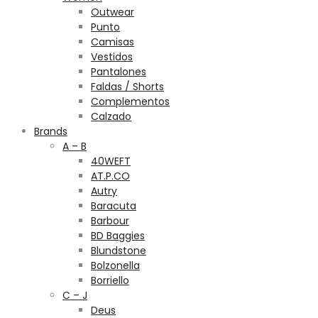
Outwear
Punto
Camisas
Vestidos
Pantalones
Faldas / Shorts
Complementos
Calzado
Brands
A – B
40WEFT
AT.P.CO
Autry
Baracuta
Barbour
BD Baggies
Blundstone
Bolzonella
Borriello
C – J
Deus