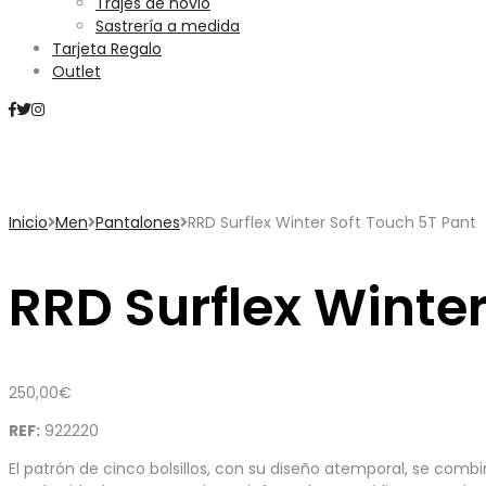
Trajes de novio
Sastrería a medida
Tarjeta Regalo
Outlet
Mini Carrito
Inicio
Men
Pantalones
RRD Surflex Winter Soft Touch 5T Pant
RRD Surflex Winter
250,00
€
REF:
922220
El patrón de cinco bolsillos, con su diseño atemporal, se comb