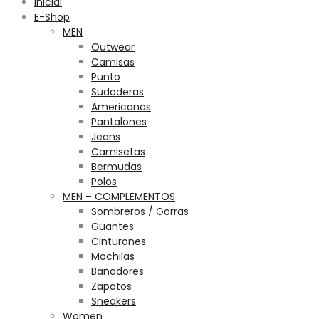
Inicial
E-Shop
MEN
Outwear
Camisas
Punto
Sudaderas
Americanas
Pantalones
Jeans
Camisetas
Bermudas
Polos
MEN – COMPLEMENTOS
Sombreros / Gorras
Guantes
Cinturones
Mochilas
Bañadores
Zapatos
Sneakers
Women