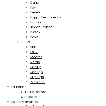
Duno
Fay
Fedeli
Filippo De laurentiis
Hogan
Jacob Cohen
K.WAY
Koike
R – W
RRD
MC2
Moorer
Norda
Sealup
Sebago
Superga
Woolrich
La tienda
Quienes somos
Contacto
Bodas y eventos