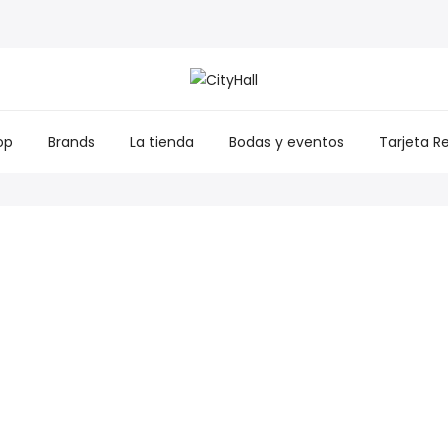
op
Brands
La tienda
Bodas y eventos
Tarjeta R