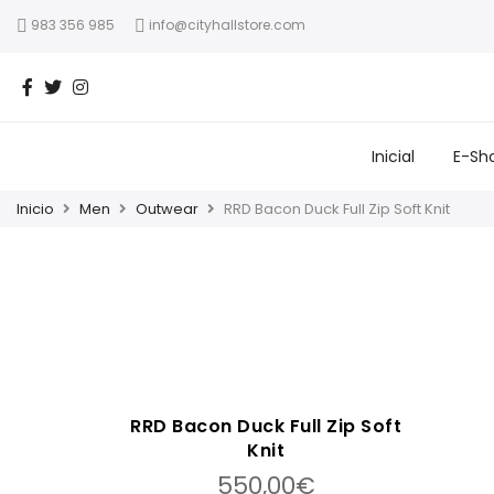
983 356 985
info@cityhallstore.com
Inicial
E-Sh
Inicio
Men
Outwear
RRD Bacon Duck Full Zip Soft Knit
RRD Bacon Duck Full Zip Soft
Knit
550,00
€