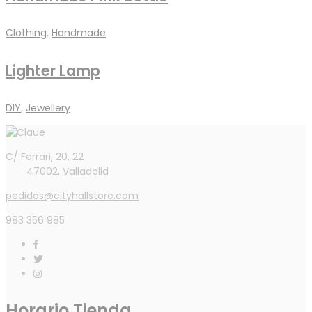
Clothing
,
Handmade
Lighter Lamp
DIY
,
Jewellery
C/ Ferrari, 20, 22
47002, Valladolid
pedidos@cityhallstore.com
983 356 985
Horario Tienda