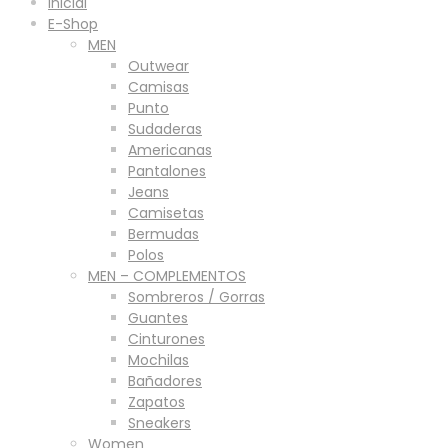
Inicial
E-Shop
MEN
Outwear
Camisas
Punto
Sudaderas
Americanas
Pantalones
Jeans
Camisetas
Bermudas
Polos
MEN – COMPLEMENTOS
Sombreros / Gorras
Guantes
Cinturones
Mochilas
Bañadores
Zapatos
Sneakers
Women