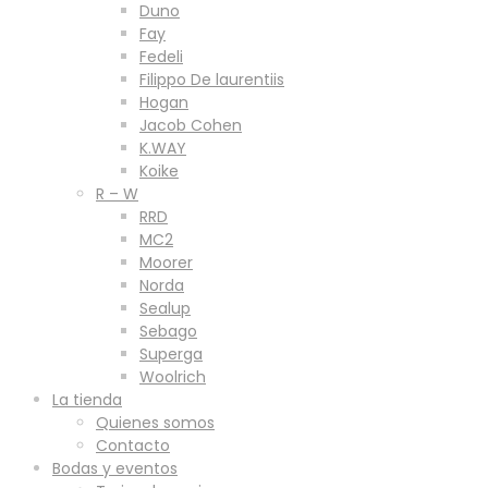
Duno
Fay
Fedeli
Filippo De laurentiis
Hogan
Jacob Cohen
K.WAY
Koike
R – W
RRD
MC2
Moorer
Norda
Sealup
Sebago
Superga
Woolrich
La tienda
Quienes somos
Contacto
Bodas y eventos