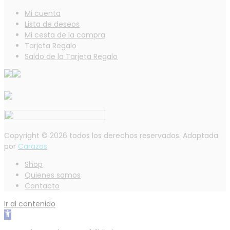
Mi cuenta
Lista de deseos
Mi cesta de la compra
Tarjeta Regalo
Saldo de la Tarjeta Regalo
Copyright © 2026 todos los derechos reservados. Adaptada
por
Carazos
Shop
Quienes somos
Contacto
Ir al contenido
Abrir
barra