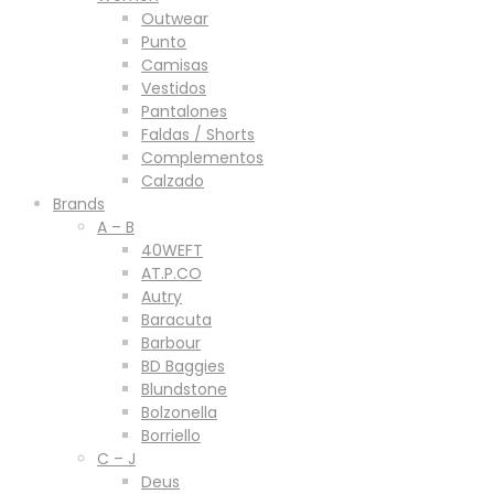
Outwear
Punto
Camisas
Vestidos
Pantalones
Faldas / Shorts
Complementos
Calzado
Brands
A – B
40WEFT
AT.P.CO
Autry
Baracuta
Barbour
BD Baggies
Blundstone
Bolzonella
Borriello
C – J
Deus