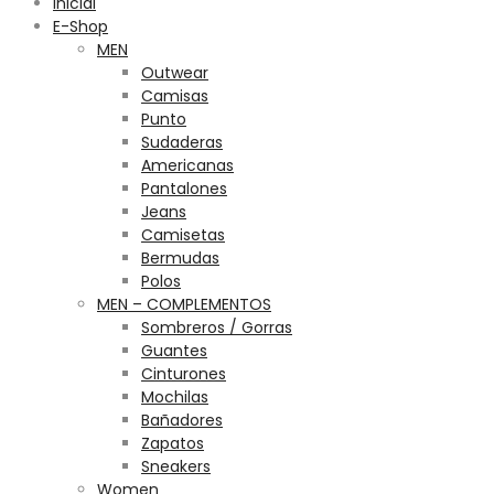
Inicial
E-Shop
MEN
Outwear
Camisas
Punto
Sudaderas
Americanas
Pantalones
Jeans
Camisetas
Bermudas
Polos
MEN – COMPLEMENTOS
Sombreros / Gorras
Guantes
Cinturones
Mochilas
Bañadores
Zapatos
Sneakers
Women