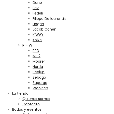
Duno
Fay
Fedeli
Filippo De laurentiis
Hogan
Jacob Cohen
K.WAY
Koike
R – W
RRD
MC2
Moorer
Norda
Sealup
Sebago
Superga
Woolrich
La tienda
Quienes somos
Contacto
Bodas y eventos