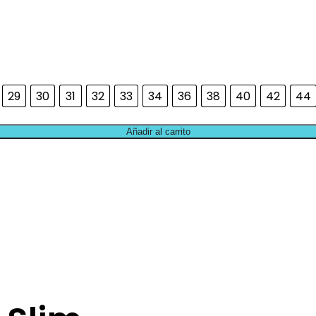
29
30
31
32
33
34
36
38
40
42
44
Añadir al carrito