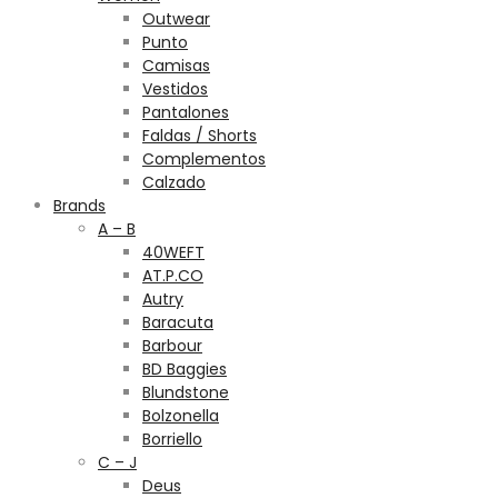
Outwear
Punto
Camisas
Vestidos
Pantalones
Faldas / Shorts
Complementos
Calzado
Brands
A – B
40WEFT
AT.P.CO
Autry
Baracuta
Barbour
BD Baggies
Blundstone
Bolzonella
Borriello
C – J
Deus