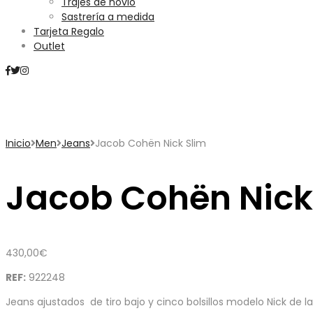
Trajes de novio
Sastrería a medida
Tarjeta Regalo
Outlet
Mini Carrito
Inicio
Men
Jeans
Jacob Cohën Nick Slim
Jacob Cohën Nick
430,00
€
REF:
922248
Jeans ajustados de tiro bajo y cinco bolsillos modelo Nick de 