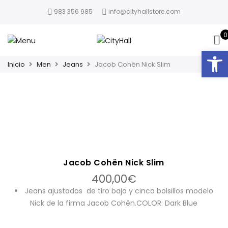
983 356 985
info@cityhallstore.com
0
Abrir
Inicio
Men
Jeans
Jacob Cohën Nick Slim
Jacob Cohën Nick Slim
400,00
€
Jeans ajustados de tiro bajo y cinco bolsillos modelo
Nick de la firma Jacob Cohën.COLOR: Dark Blue