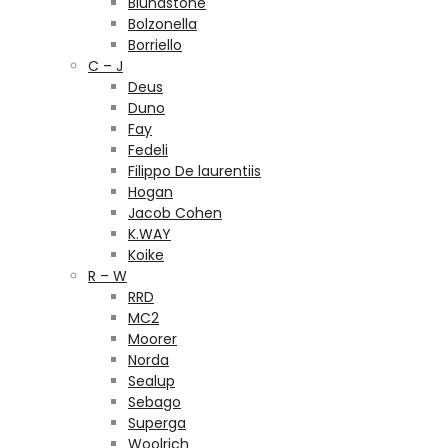
Blundstone
Bolzonella
Borriello
C – J
Deus
Duno
Fay
Fedeli
Filippo De laurentiis
Hogan
Jacob Cohen
K.WAY
Koike
R – W
RRD
MC2
Moorer
Norda
Sealup
Sebago
Superga
Woolrich