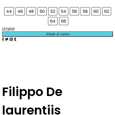
44
46
48
50
52
54
56
58
60
62
64
66
Limpiar
Añadir al carrito
Filippo De
laurentiis