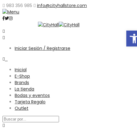
983 356 985
info@cityhallstore.com
Abr
Iniciar Sesión / Registrarse
0
Inicial
E-Shop
Brands
La tienda
Bodas y eventos
Tarjeta Regalo
Outlet