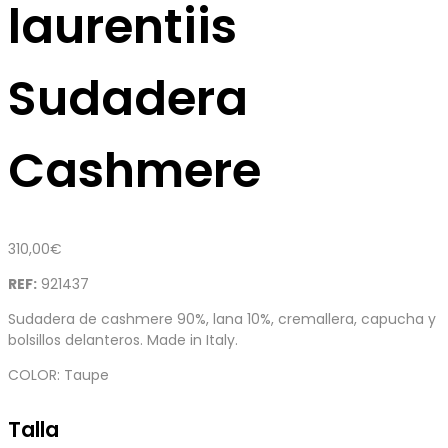
laurentiis
Sudadera
Cashmere
310,00
€
REF:
921437
Sudadera de cashmere 90%, lana 10%, cremallera, capucha y
bolsillos delanteros. Made in Italy.
COLOR: Taupe
Talla