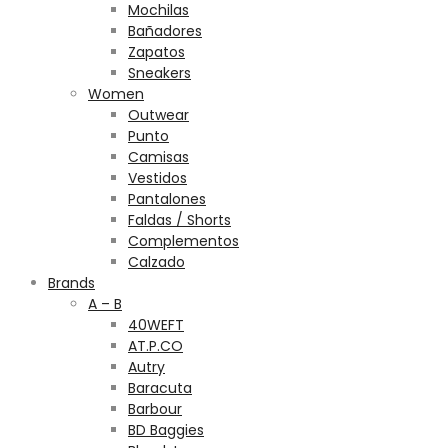
Mochilas
Bañadores
Zapatos
Sneakers
Women
Outwear
Punto
Camisas
Vestidos
Pantalones
Faldas / Shorts
Complementos
Calzado
Brands
A – B
40WEFT
AT.P.CO
Autry
Baracuta
Barbour
BD Baggies