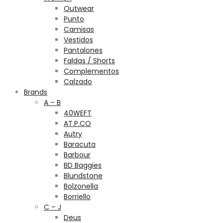
Outwear
Punto
Camisas
Vestidos
Pantalones
Faldas / Shorts
Complementos
Calzado
Brands
A – B
40WEFT
AT.P.CO
Autry
Baracuta
Barbour
BD Baggies
Blundstone
Bolzonella
Borriello
C – J
Deus