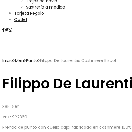
Trajes de novio
Sastrería a medida
Tarjeta Regalo
Outlet
Mini Carrito
Inicio
Men
Punto
Filippo De Laurentiis Cashmere Biscot
Filippo De Lauren
395,00
€
REF:
922360
Prenda de punto con cuello caja, fabricada en cashmere 100%