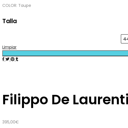
COLOR: Taupe
Talla
4
Limpiar
Filippo De Lauren
395,00
€