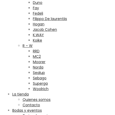
Duno
Fay
Fedeli
Filippo De laurentiis
Hogan
Jacob Cohen
K.WAY
Koike
R – W
RRD
MC2
Moorer
Norda
Sealup
Sebago
Superga
Woolrich
La tienda
Quienes somos
Contacto
Bodas y eventos