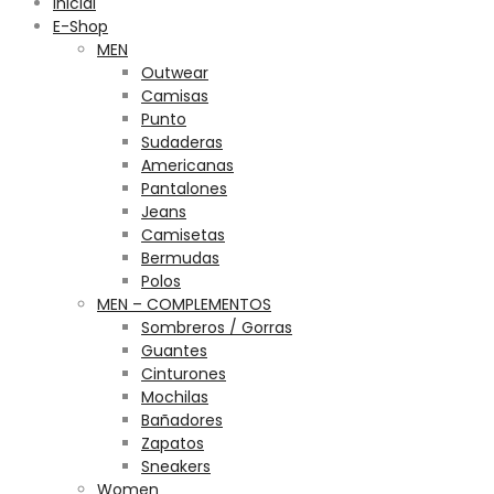
Inicial
E-Shop
MEN
Outwear
Camisas
Punto
Sudaderas
Americanas
Pantalones
Jeans
Camisetas
Bermudas
Polos
MEN – COMPLEMENTOS
Sombreros / Gorras
Guantes
Cinturones
Mochilas
Bañadores
Zapatos
Sneakers
Women