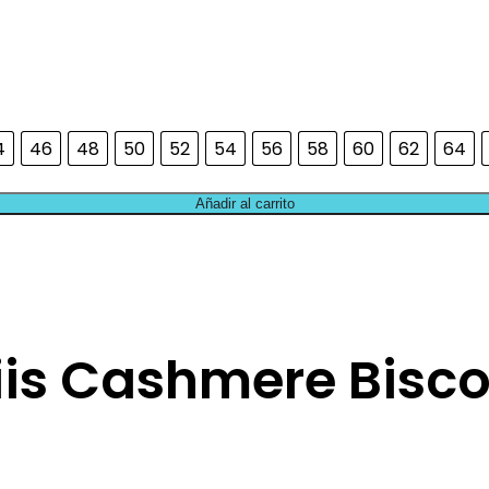
4
46
48
50
52
54
56
58
60
62
64
Añadir al carrito
tiis Cashmere Bisco