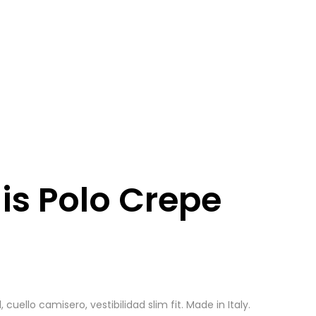
iis Polo Crepe
uello camisero, vestibilidad slim fit. Made in Italy.