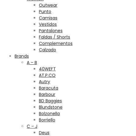
Outwear
Punto
Camisas
Vestidos
Pantalones
Faldas / Shorts
Complementos
Calzado
Brands
A – B
40WEFT
AT.P.CO
Autry
Baracuta
Barbour
BD Baggies
Blundstone
Bolzonella
Borriello
C – J
Deus