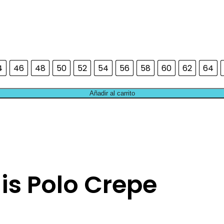
4
46
48
50
52
54
56
58
60
62
64
Añadir al carrito
iis Polo Crepe