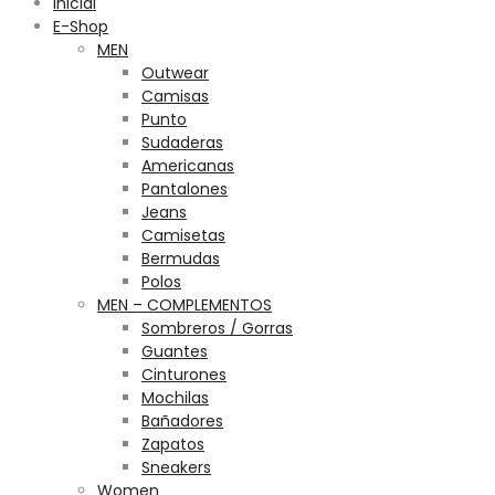
Inicial
E-Shop
MEN
Outwear
Camisas
Punto
Sudaderas
Americanas
Pantalones
Jeans
Camisetas
Bermudas
Polos
MEN – COMPLEMENTOS
Sombreros / Gorras
Guantes
Cinturones
Mochilas
Bañadores
Zapatos
Sneakers
Women