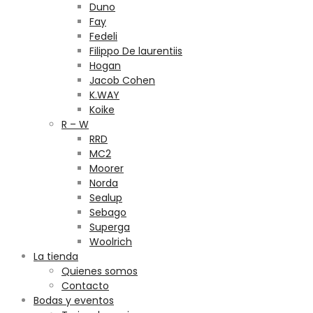
Duno
Fay
Fedeli
Filippo De laurentiis
Hogan
Jacob Cohen
K.WAY
Koike
R – W
RRD
MC2
Moorer
Norda
Sealup
Sebago
Superga
Woolrich
La tienda
Quienes somos
Contacto
Bodas y eventos