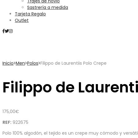
Trajes de novio
Sastrería a medida
Tarjeta Regalo
Outlet
Mini Carrito
Inicio
Men
Polos
Filippo de Laurentiis Polo Crepe
Filippo de Laurent
175,00
€
REF:
922675
Polo 100% algodón, el tejido es un crepe muy cómodo y versátil, c