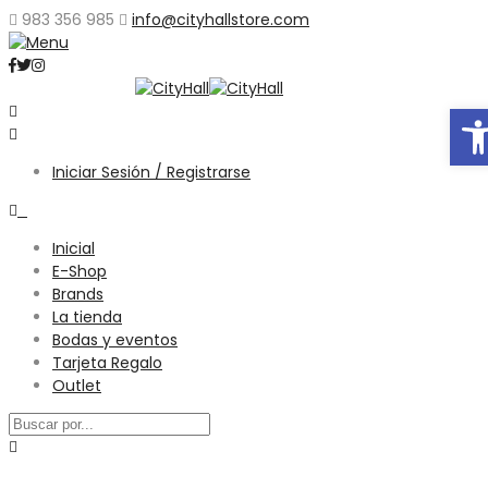
983 356 985
info@cityhallstore.com
Abr
Iniciar Sesión / Registrarse
0
Inicial
E-Shop
Brands
La tienda
Bodas y eventos
Tarjeta Regalo
Outlet