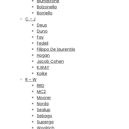
Blundstone
Bolzonella
Borriello
C – J
Deus
Duno
Fay
Fedeli
Filippo De laurentiis
Hogan
Jacob Cohen
K.WAY
Koike
R – W
RRD
MC2
Moorer
Norda
Sealup
Sebago
Superga
Woolrich