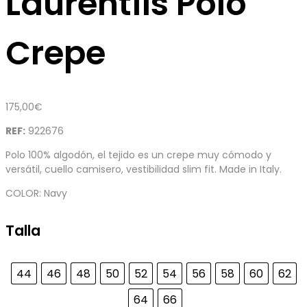
Laurentiis Polo
Crepe
175,00
€
REF:
922676
Polo 100% algodón, el tejido es un crepe muy cómodo y
versátil, cuello camisero, vestibilidad slim fit. Made in Italy.
COLOR: Navy
Talla
44
46
48
50
52
54
56
58
60
62
64
66