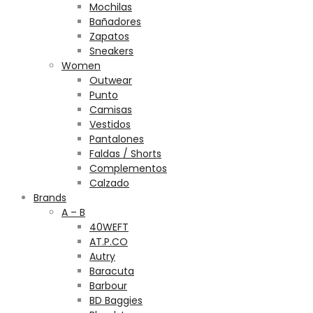
Mochilas
Bañadores
Zapatos
Sneakers
Women
Outwear
Punto
Camisas
Vestidos
Pantalones
Faldas / Shorts
Complementos
Calzado
Brands
A – B
40WEFT
AT.P.CO
Autry
Baracuta
Barbour
BD Baggies