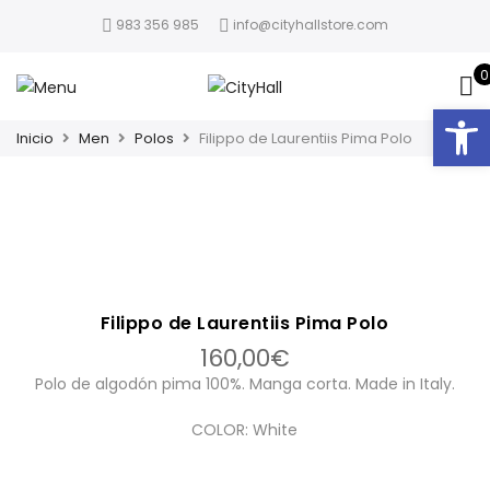
983 356 985
info@cityhallstore.com
0
Abrir
Inicio
Men
Polos
Filippo de Laurentiis Pima Polo
Filippo de Laurentiis Pima Polo
160,00
€
Polo de algodón pima 100%. Manga corta. Made in Italy.
COLOR: White