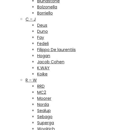
Blundstone
Bolzonella
Borriello
C – J
Deus
Duno
Fay
Fedeli
Filippo De laurentiis
Hogan
Jacob Cohen
K.WAY
Koike
R – W
RRD
MC2
Moorer
Norda
Sealup
Sebago
Superga
Woolrich