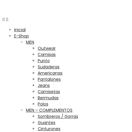
Menú
Inicial
E-Shop
MEN
Outwear
Camisas
Punto
Sudaderas
Americanas
Pantalones
Jeans
Camisetas
Bermudas
Polos
MEN – COMPLEMENTOS
Sombreros / Gorras
Guantes
Cinturones