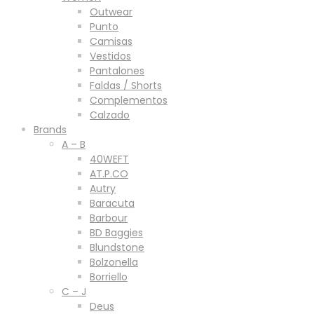
Outwear
Punto
Camisas
Vestidos
Pantalones
Faldas / Shorts
Complementos
Calzado
Brands
A – B
40WEFT
AT.P.CO
Autry
Baracuta
Barbour
BD Baggies
Blundstone
Bolzonella
Borriello
C – J
Deus