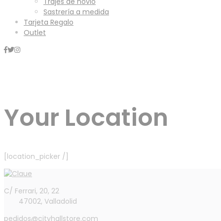
Trajes de novio
Sastrería a medida
Tarjeta Regalo
Outlet
Mini Carrito
Your Location
[location_picker /]
C/ Ferrari, 20, 22
47002, Valladolid
pedidos@cityhallstore.com