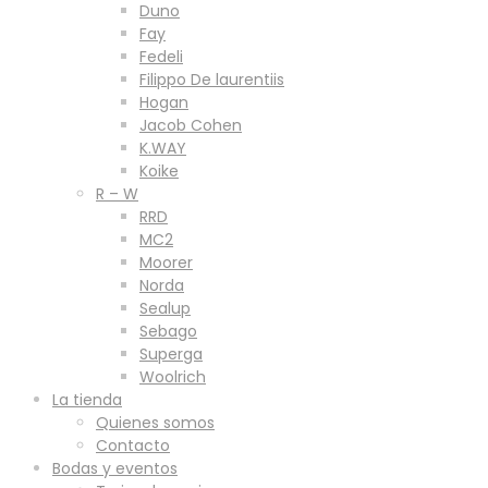
Duno
Fay
Fedeli
Filippo De laurentiis
Hogan
Jacob Cohen
K.WAY
Koike
R – W
RRD
MC2
Moorer
Norda
Sealup
Sebago
Superga
Woolrich
La tienda
Quienes somos
Contacto
Bodas y eventos