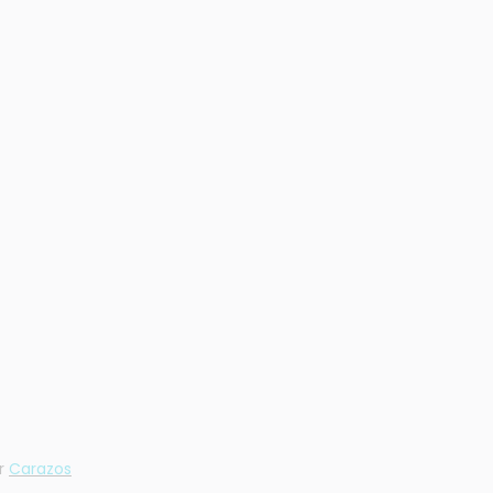
or
Carazos