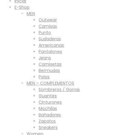
Inicial
E-Shop
MEN
Outwear
Camisas
Punto
Sudaderas
Americanas
Pantalones
Jeans
Camisetas
Bermudas
Polos
MEN – COMPLEMENTOS
Sombreros / Gorras
Guantes
Cinturones
Mochilas
Bañadores
Zapatos
Sneakers
Women