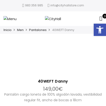
983 356 985
info@cityhallstore.com
0
Abrir
Inicio
Men
Pantalones
40WEFT Danny
40WEFT Danny
149,00
€
Pantalón cargo loneta de 100% algodón lavada, vestibilidad
regular fit, ancho de bocas a 18cm