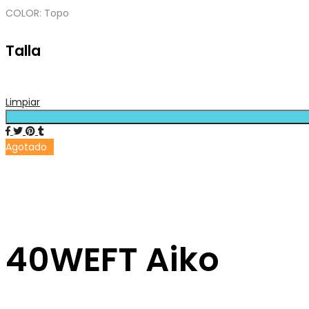
COLOR: Topo
Talla
Limpiar
Agotado
40WEFT Aiko