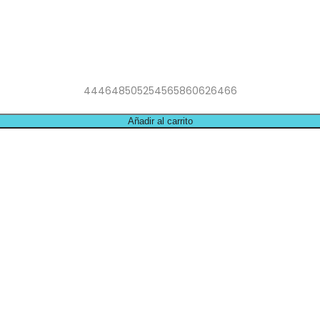
44
46
48
50
52
54
56
58
60
62
64
66
Añadir al carrito