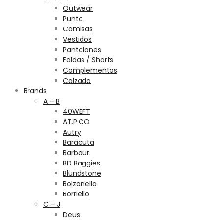
Outwear
Punto
Camisas
Vestidos
Pantalones
Faldas / Shorts
Complementos
Calzado
Brands
A – B
40WEFT
AT.P.CO
Autry
Baracuta
Barbour
BD Baggies
Blundstone
Bolzonella
Borriello
C – J
Deus