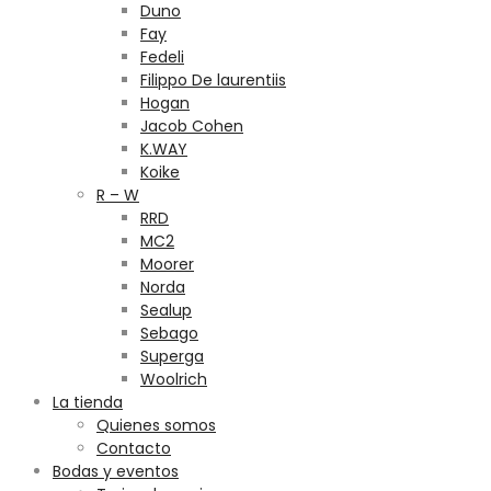
Duno
Fay
Fedeli
Filippo De laurentiis
Hogan
Jacob Cohen
K.WAY
Koike
R – W
RRD
MC2
Moorer
Norda
Sealup
Sebago
Superga
Woolrich
La tienda
Quienes somos
Contacto
Bodas y eventos