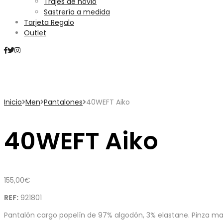
Trajes de novio
Sastrería a medida
Tarjeta Regalo
Outlet
Mini Carrito
Inicio
Men
Pantalones
40WEFT Aiko
40WEFT Aiko
155,00
€
REF:
921801
Pantalón cargo popelín de 97% algodón, 3% elastane. Pinza mat