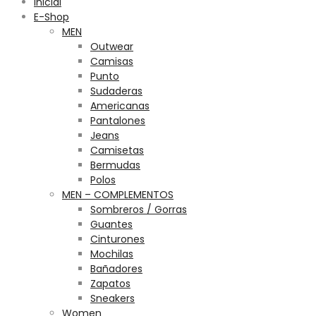
Inicial
E-Shop
MEN
Outwear
Camisas
Punto
Sudaderas
Americanas
Pantalones
Jeans
Camisetas
Bermudas
Polos
MEN – COMPLEMENTOS
Sombreros / Gorras
Guantes
Cinturones
Mochilas
Bañadores
Zapatos
Sneakers
Women