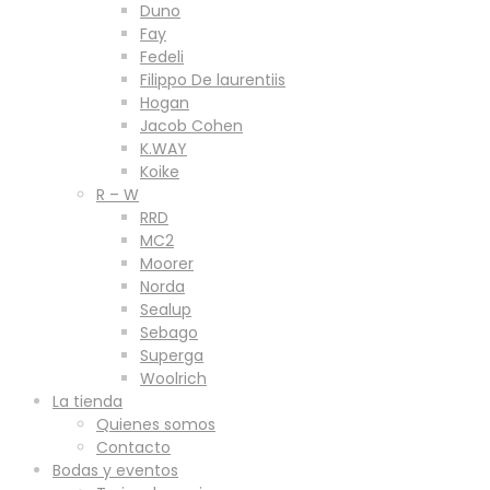
Duno
Fay
Fedeli
Filippo De laurentiis
Hogan
Jacob Cohen
K.WAY
Koike
R – W
RRD
MC2
Moorer
Norda
Sealup
Sebago
Superga
Woolrich
La tienda
Quienes somos
Contacto
Bodas y eventos