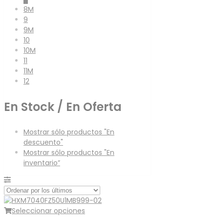
8M
9
9M
10
10M
11
11M
12
En Stock / En Oferta
Mostrar sólo productos "En
descuento"
Mostrar sólo productos "En
inventario”
Seleccionar opciones