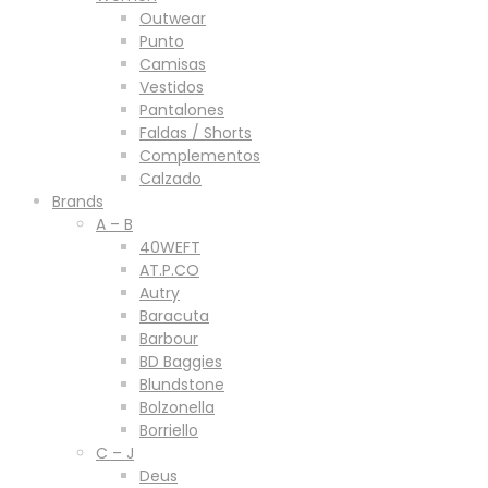
Outwear
Punto
Camisas
Vestidos
Pantalones
Faldas / Shorts
Complementos
Calzado
Brands
A – B
40WEFT
AT.P.CO
Autry
Baracuta
Barbour
BD Baggies
Blundstone
Bolzonella
Borriello
C – J
Deus