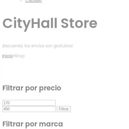
Calzado
CityHall Store
¡Recuerda, los envíos son gratuitos!
Inicio
Shop
Filtro
Filtrar por precio
Precio
Precio
mínimo
máximo
Filtrar
Filtrar por marca