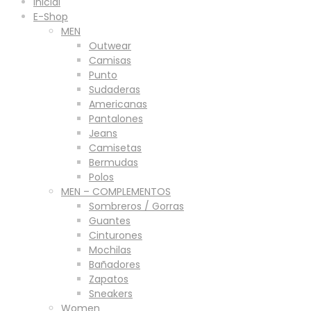
Inicial
E-Shop
MEN
Outwear
Camisas
Punto
Sudaderas
Americanas
Pantalones
Jeans
Camisetas
Bermudas
Polos
MEN – COMPLEMENTOS
Sombreros / Gorras
Guantes
Cinturones
Mochilas
Bañadores
Zapatos
Sneakers
Women