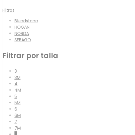
Filtros
Blundstone
HOGAN
NORDA
SEBAGO
Filtrar por talla
3
3M
4
4M
5
5M
6
6M
7
7M
8