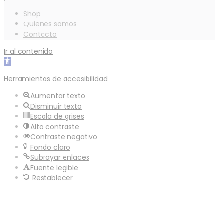
Shop
Quienes somos
Contacto
Ir al contenido
Abrir
barra
Herramientas de accesibilidad
de
herramientas
Aumentar texto
Disminuir texto
Escala de grises
Alto contraste
Contraste negativo
Fondo claro
Subrayar enlaces
Fuente legible
Restablecer