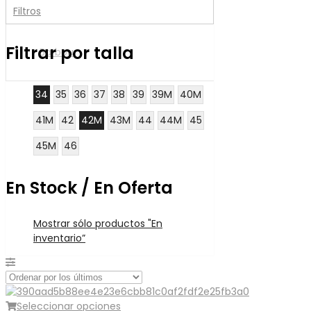
Filtros
Filtrar por talla
Barbour
34
35
36
37
38
39
39M
40M
41M
42
42M
43M
44
44M
45
45M
46
En Stock / En Oferta
Mostrar sólo productos "En
inventario”
Seleccionar opciones