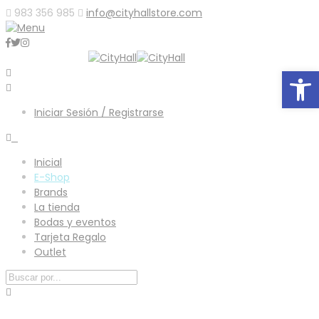
983 356 985
info@cityhallstore.com
Abrir
Iniciar Sesión / Registrarse
0
Inicial
E-Shop
Brands
La tienda
Bodas y eventos
Tarjeta Regalo
Outlet