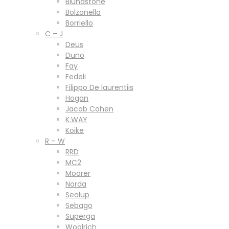
Blundstone
Bolzonella
Borriello
C – J
Deus
Duno
Fay
Fedeli
Filippo De laurentiis
Hogan
Jacob Cohen
K.WAY
Koike
R – W
RRD
MC2
Moorer
Norda
Sealup
Sebago
Superga
Woolrich