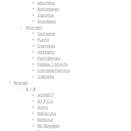
Mochilas
Bañadores
Zapatos
Sneakers
Women
Outwear
Punto
Camisas
Vestidos
Pantalones
Faldas / Shorts
Complementos
Calzado
Brands
A – B
40WEFT
AT.P.CO
Autry
Baracuta
Barbour
BD Baggies